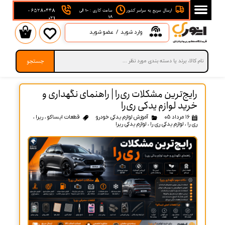
ارسال سریع به سراسر کشور
ساعت کاری : 10 الی
65280448 -
ربری من
18
021
وارد شوید
/
عضو شوید
۰
 واژه
جستجو
 حساب کاربری
یج‌ترین مشکلات ری‌را | راهنمای نگهداری و
ید لوازم یدکی ری‌را
۱۶ مرداد ۰۵
آموزش لوازم یدکی خودرو
قطعات ایساکو
،
ریرا
،
ا
،
لوازم یدکی ری را
،
لوازم یدکی ریرا