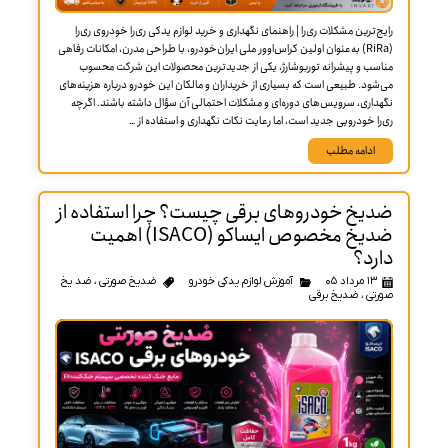
ج‌ترین مشکلات ری‌را | راهنمای نگهداری و خرید لوازم یدکی ری‌را خودروی ری‌را
(RiRa) به‌عنوان اولین کراس‌اوور ملی ایران‌خودرو، با طراحی مدرن، امکانات رفاهی
سب و پیشرانه توربوشارژ، یکی از جدیدترین محصولات این شرکت محسوب
شود. طبیعی است که بسیاری از خریداران و مالکان این خودرو درباره هزینه‌های
داری، سرویس‌های دوره‌ای و مشکلات احتمالی آن سؤال داشته باشند. اگرچه
را خودرویی جدید است، اما رعایت نکات نگهداری و استفاده از …
ادامه مطلب
یخ خودروهای برقی چیست؟ چرا استفاده از
ضدیخ مخصوص ایساکو (ISACO) اهمیت
رد؟
۱۳ مرداد ۰۵
آموزش لوازم یدکی خودرو
ضدیخ صورتی
،
ضد یخ
تی
،
ضدیخ برقی