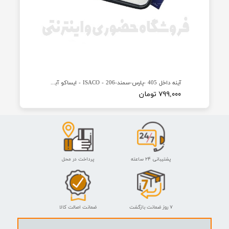
★
★
★
★
★
ایساکو
★
★
★
★