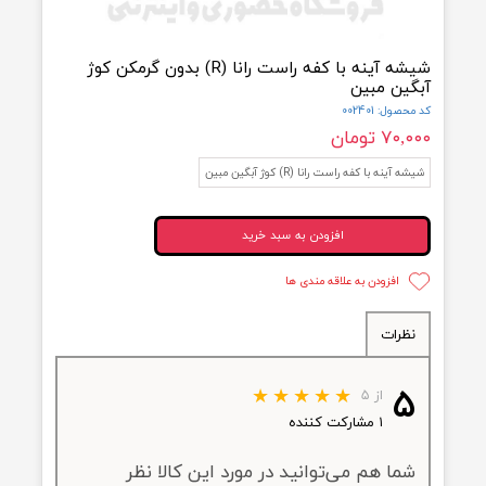
شیشه آینه با کفه راست رانا (R) بدون گرمکن کوژ
ین مبین
ول: 002401
۷ تومان
آینه با کفه راست رانا (R) کوژ آبگین مبین
افزودن به سبد خرید
افزودن به علاقه مندی ها
ظرات