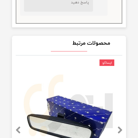
★
★
پاسخ دهید
مدیریت
|
۰۲/۰۹/۲۸
سلاو و عرض ادب،از اینکه مشتری ما
هستید متشکریم. ما صمیمانه از
حمایت شما قدردانی می کنیم و
امیدواریم به زودی شما را ببینیم!
پاسخ دهید
محصولات مرتبط