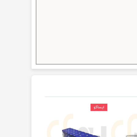
ایساکو