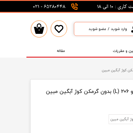
اری : 10 الی 18
65280448 - 021
وارد شوید
/
عضو شوید
۰
حساب کاربری من
تغییر گذر واژه
ین و مقررات
مقاله
سفارشات
خروج از حساب کاربری
بین