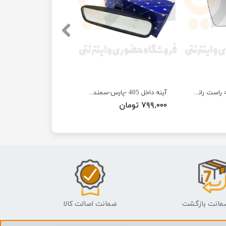
شیشه آینه با کفه راست رانا پلاس (R) بدون گرمکن کوژ آبگین مبین
آینه داخل 405 -پارس-سمند-206 - ISACO - ایساکو آبی-گارانتی پلاس
۷۹۹,۰۰۰ تومان
ضمانت اصالت کالا