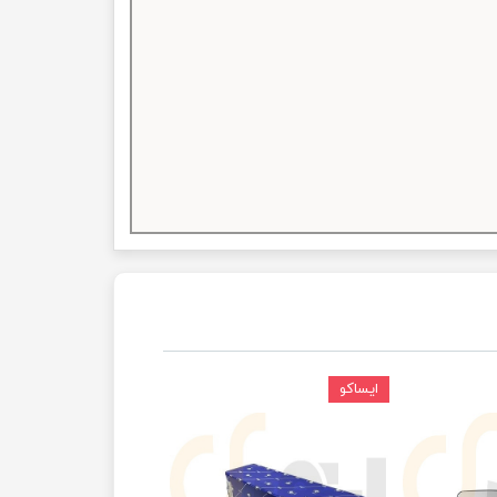
ایساکو