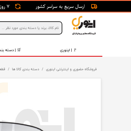
ارسال سریع به سراسر کشور
7 روز ضمانت بازگشت
🚩 | اینوری
🛒 | دسته بند
قطعات 
فروشگاه حضوری و اینترنتی اینوری
دسته بندی کالا ها
قطع
موتور و 
برقی و ا
رینگ و 
روغن و 
قطعات 