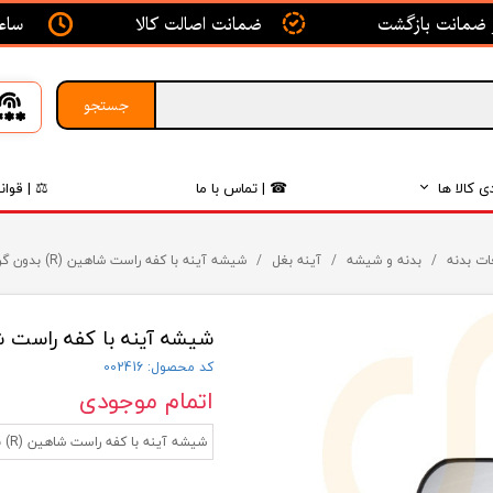
ساعت ک
ضمانت اصالت کالا
جستجو
ی کالا ها
☎ | تماس با ما
⚖ | قوان
بدنه
ات بدنه
بدنه و شیشه
آینه بغل
شیشه آینه با کفه راست شاهین (R) بدون گرمکن کوژ آبگین مبین
اگزوز
شیشه آینه با کفه راست شاهین (R) بدون گرمکن ک
لکتریکی
کد محصول: 002416
لاستیک
اتمام موجودی
فیلتر
شیشه آینه با کفه راست شاهین (R) بدون گرمکن کوژ آبگین مبین
داخلی