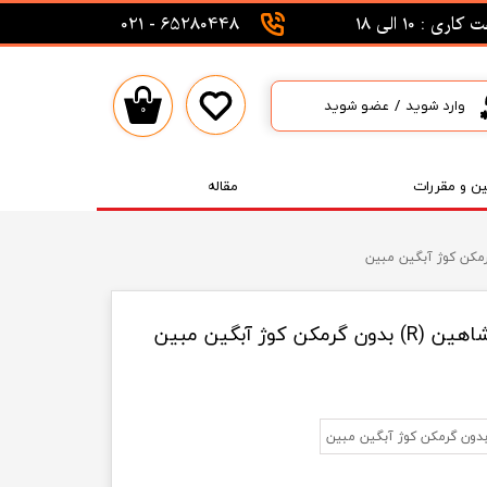
اری : 10 الی 18
65280448 - 021
وارد شوید
/
عضو شوید
۰
حساب کاربری من
تغییر گذر واژه
ین و مقررات
مقاله
سفارشات
خروج از حساب کاربری
وژ آبگین مبین