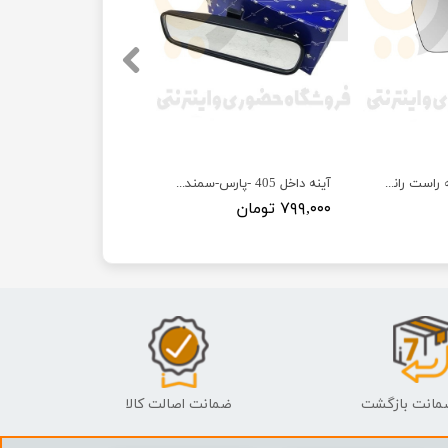
شیشه آینه با کفه راست رانا پلاس (R) بدون گرمکن کوژ آبگین مبین
آینه داخل 405 -پارس-سمند-206 - ISACO - ایساکو آبی-گارانتی پلاس
۷۹۹,۰۰۰ تومان
ضمانت اصالت کالا