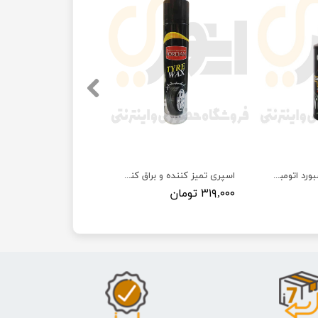
اسپری واکس داشبورد اتومبیل غفاری مدل GT3 حجم ۱۲۰ گرمی
اسپری تمیز کننده و براق کننده لاستیک جردن حجم 650 میلی لیتر
۳۱۹,۰۰۰ تومان