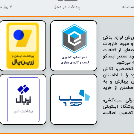
پرداخت در محل
۷ روز ضمانت بازگشت
وش لوازم یدکی
 مهره، خارجات
عه‌ای از قطعات
ند معتبر ایساکو
ه تخصصی، تلاش
 را با اطمینان
ن پردازش و به
مطمئن از خرید
برقی، سیم‌کشی،
شگاه اینترنتی
 تضمین اصالت،