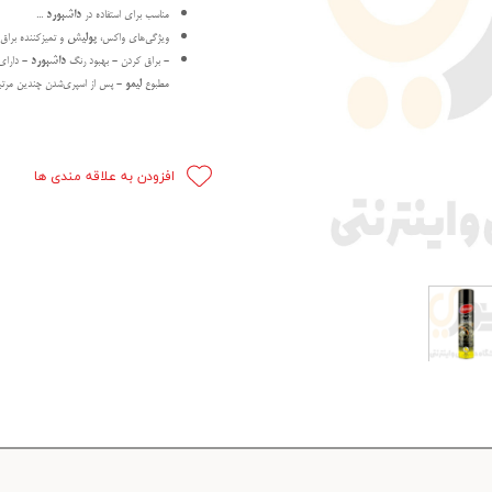
مناسب برای استفاده در
داشبورد
...
 قدرت
ویژگی‌های واکس،
پولیش
و تمیزکننده براق 
- براق کردن - بهبود رنگ
داشبورد
- دارای 
ندی و ترمز
مطبوع
لیمو
- پس از اسپری‌شدن چندین مرتبه
ی و اسپرت
 ماشین
افزودن به علاقه مندی ها
 ماشین
ماشین
ماشین
 ماشین
اشین
اشین
 ، خارجات