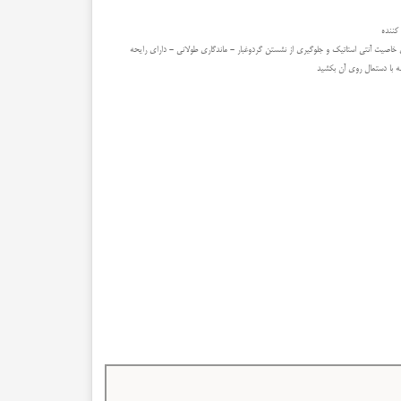
کننده
خاصیت آنتی استاتیک و جلوگیری از نشستن گردوغبار - ماندگاری طولانی - دارای رایحه
 با دستمال روی آن بکشید