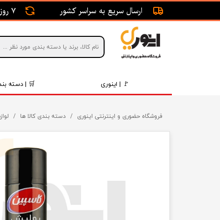
ارسال سریع به سراسر کشور
7 روز ضمانت بازگشت
🚩 | اینوری
🛒 | دسته بند
قطعات 
فروشگاه حضوری و اینترنتی اینوری
دسته بندی کالا ها
لواز
موتور و 
برقی و ا
رینگ و 
روغن و 
قطعات 