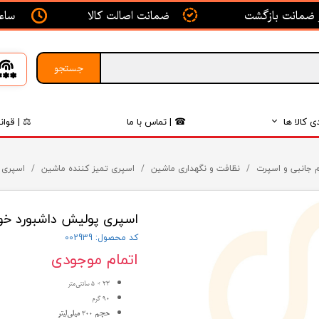
ساعت ک
ضمانت اصالت کالا
جستجو
ی کالا ها
☎ | تماس با ما
⚖ | قوان
بدنه
م جانبی و اسپرت
نظافت و نگهداری ماشین
اسپری تمیز کننده ماشین
اسپری پو
اگزوز
اسپری پولیش داشبورد خودرو کاس
لکتریکی
کد محصول: 002939
لاستیک
اتمام موجودی
فیلتر
۲۳ × ۵ سانتی‌متر
۹۰ گرم
داخلی
حجم
۳۰۰
میلی‌لیتر