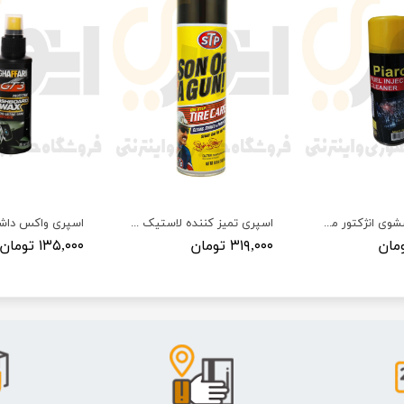
اسپری شتسشوی انژکتور مدل کارن حجم ۴۵۰‌ میلی لیتر پیارون | PIARON
اسپری تمیز کننده لاستیک خودرو STP مدل Son of a Gun
۳۱۹,۰۰۰ تومان
۱۳۵,۰۰۰ تومان