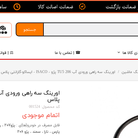
ساعت ک
ضمانت اصالت کالا
جستجو
ی کالا ها
☎ | تماس با ما
⚖ | قوان
بدنه
نگ ماشین
اورینگ سه راهی ورودی آب 206 TU5 پژو - ISACO - ایساکو-گارانتی پلاس
اگزوز
لکتریکی
پلاس
لاستیک
کد محصول: 001524
اتمام موجودی
فیلتر
قابل مصرف در خودرو(ها)ی :
پارس ، تارا ، سمند ، پژو 206
داخلی