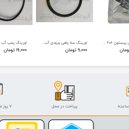
اورینگ بوش پیستون ۲۰۶ - VISIUN - ویژن
اورینگ سه راهی ورودی آب ۲۰۶ TU5 پژو - ISACO - ایساکو-گارانتی پلاس
۹,۰۰۰ تومان
۱۹,۰۰۰ تومان
پرداخت در محل
۷ روز ضمانت بازگشت