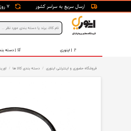
ارسال سریع به سراسر کشور
7 روز ضمانت بازگشت
🚩 | اینوری
🛒 | دسته بند
قطعات 
فروشگاه حضوری و اینترنتی اینوری
دسته بندی کالا ها
اوری
موتور و 
برقی و ا
رینگ و 
روغن و 
قطعات 