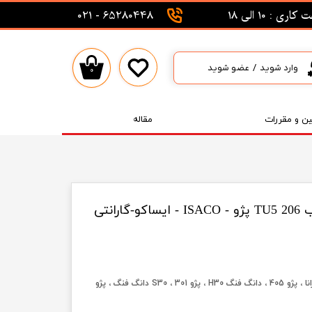
اری : 10 الی 18
65280448 - 021
وارد شوید
/
عضو شوید
۰
حساب کاربری من
تغییر گذر واژه
ین و مقررات
مقاله
سفارشات
خروج از حساب کاربری
اورینگ سه راهی ورودی آب 206 TU5 پژو - ISACO - ایساکو-گارانتی
پژو207 ، رانا ، پژو 405 ، دانگ فنگ H30 ، پژو 301 ، S30 دانگ فنگ ، پژو