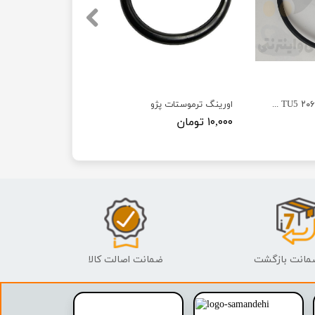
اورینگ پمپ آب ۲۰۶ TU5 پژو - ISACO - ایساکو آبی-گارانتی پلاس
اورینگ ترموستات پژو
۱۰,۰۰۰ تومان
ضمانت اصالت کالا