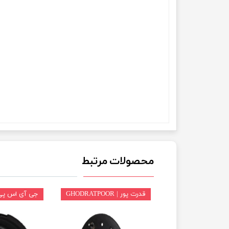
چسب خ
محصولات مرتبط
قدرت پور | GHODRATPOOR
جی آی اس پی | P