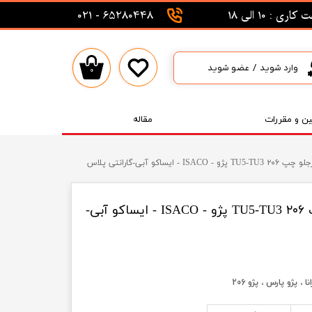
اری : 10 الی 18
65280448 - 021
وارد شوید
/
عضو شوید
۰
حساب کاربری من
تغییر گذر واژه
ین و مقررات
مقاله
سفارشات
ایساکو آبی-گارانتی پلاس
خروج از حساب کاربری
توپی سر کمک فنرجلو چپ ۲۰۶ TU5-TU3 پژو - ISACO - ایساکو آبی-