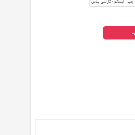
 چپ
ایساکو - گارانتی پلاس
د