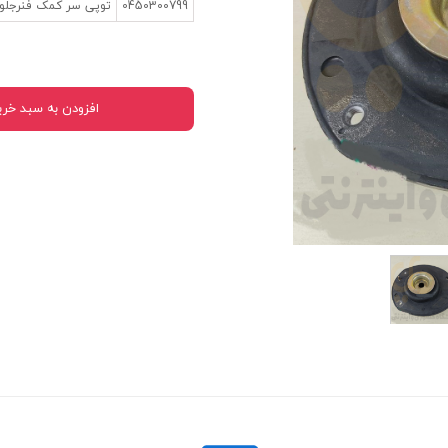
0450300799
توپی سر کمک فنرجلو
 قدرت
ندی و ترمز
ی و اسپرت
افزودن به سبد خری
 ماشین
 ماشین
ماشین
ماشین
 ماشین
اشین
اشین
 ، خارجات