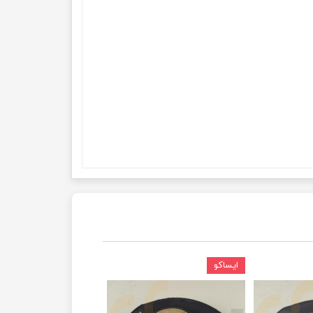
ایساکو