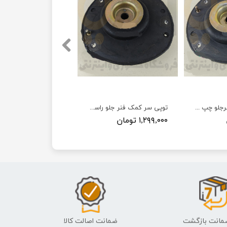
توپی سر کمک فنرجلو چپ ۲۰۶ TU5-TU3 پژو - ISACO - ایساکو آبی-گارانتی پلاس
توپی سر کمک فنر جلو راست ۲۰۶ TU5-TU3 پژو - ISACO - ایساکو آبی-گارانتی پلاس
۱,۲۹۹,۰۰۰ تومان
ضمانت اصالت کالا