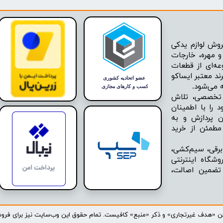
وش لوازم یدکی
 مهره، خارجات
عه‌ای از قطعات
ند معتبر ایساکو
ه تخصصی، تلاش
 را با اطمینان
ن پردازش و به
مطمئن از خرید
برقی، سیم‌کشی،
شگاه اینترنتی
 تضمین اصالت،
تن «هدف غیرتجاری» و ذکر «منبع» کافیست. تمام حقوق اين وب‌سايت نیز برای فروشگاه 