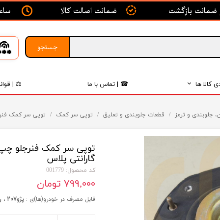
ساعت ک
ضمانت اصالت کالا
جستجو
ی کالا ها
☎ | تماس با ما
⚖ | قوان
بدنه
، جلوبندی و ترمز
قطعات جلوبندی و تعلیق
توپی سر کمک
توپی سر کمک فنرجلو چپ ۲۰۶ TU5-TU3 پژو - ISACO - 
اگزوز
لکتریکی
گارانتی پلاس
لاستیک
کد محصول: 001779
۷۹۹,۰۰۰ تومان
فیلتر
قابل مصرف در خودرو(ها)ی :
پژو207 ، رانا ، پژو پارس ، پژو 206
داخلی