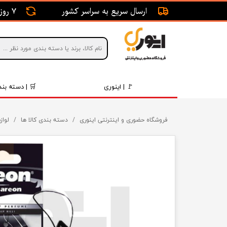
ارسال سریع به سراسر کشور
7 روز ضمانت بازگشت
🚩 | اینوری
🛒 | دسته بند
قطعات 
فروشگاه حضوری و اینترنتی اینوری
دسته بندی کالا ها
لواز
موتور و 
برقی و ا
رینگ و 
روغن و 
قطعات 