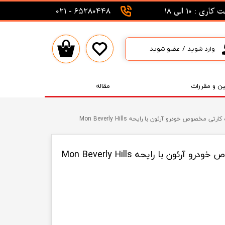
اری : 10 الی 18
65280448 - 021
وارد شوید
/
عضو شوید
۰
حساب کاربری من
تغییر گذر واژه
ین و مقررات
مقاله
سفارشات
ی مخصوص خودرو آرئون با رایحه Mon Beverly Hills
خروج از حساب کاربری
ون با رایحه Mon Beverly Hills