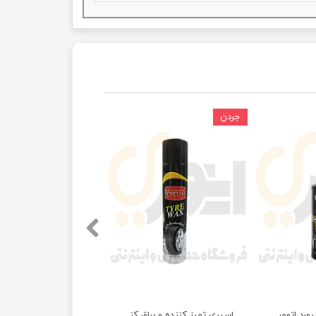
جردن
اسپری واکس داشبورد اتومبیل غفاری مدل GT3 حجم ۱۲۰ گرمی
اسپری تمیز کننده و براق کننده لاستیک جردن حجم 650 میلی لیتر