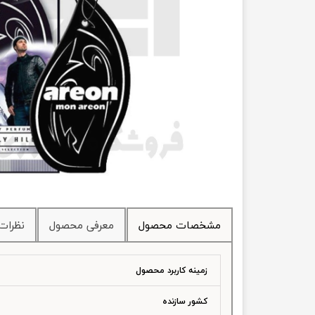
انتقال
فرمان، جلوب
لوازم جانب
بلبرینگ
کاسه نمد
اورینگ 
گردگیر 
مشخصات محصول
معرفی محصول
نظرات
لوله های
تسمه م
زمینه کاربرد محصول
لوله م
کشور سازنده
پیچ و مهره