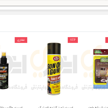
ودرو
STP
غفاری
دستمال نظافت شیشه خودرو وایت اند وایت رنگ آبی
اسپری تمیز کننده لاستیک خودرو STP مدل Son of a Gun