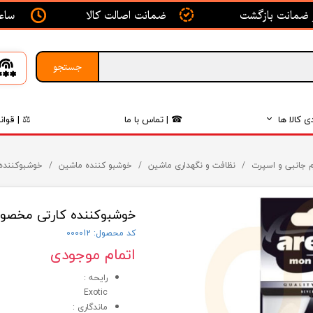
ساعت ک
ضمانت اصالت کالا
جستجو
ی کالا ها
☎ | تماس با ما
⚖ | قوان
بدنه
م جانبی و اسپرت
نظافت و نگهداری ماشین
خوشبو کننده ماشین
خوشبوکننده کارت
اگزوز
خوشبوکننده کارتی مخصوص خودرو آرئ
لکتریکی
کد محصول: 000012
لاستیک
اتمام موجودی
فیلتر
رایحه :
Exotic
داخلی
ماندگاری :