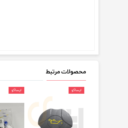
چسب خ
محصولات مرتبط
ایساکو
ایساکو