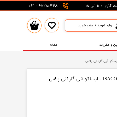
اری : 10 الی 18
65280448 - 021
وارد شوید
/
عضو شوید
۰
حساب کاربری من
تغییر گذر واژه
ین و مقررات
مقاله
سفارشات
خروج از حساب کاربری