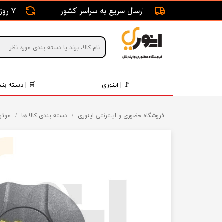
ارسال سریع به سراسر کشور
7 روز ضمانت بازگشت
🚩 | اینوری
🛒 | دسته بند
قطعات 
فروشگاه حضوری و اینترنتی اینوری
دسته بندی کالا ها
موتور
موتور و 
برقی و ا
رینگ و 
روغن و 
قطعات 