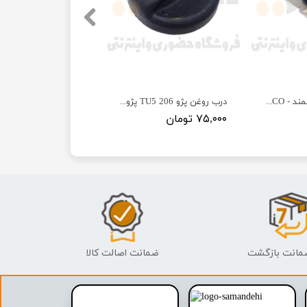
درب روغن EF7 سمند - ISACO - ایساکو-گارانتی پلاس
درب روغن پژو 206 TU5 پژو - ISACO - ایساکو
۷۵,۰۰۰ تومان
ضمانت اصالت کالا