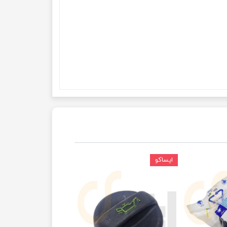
ایساکو