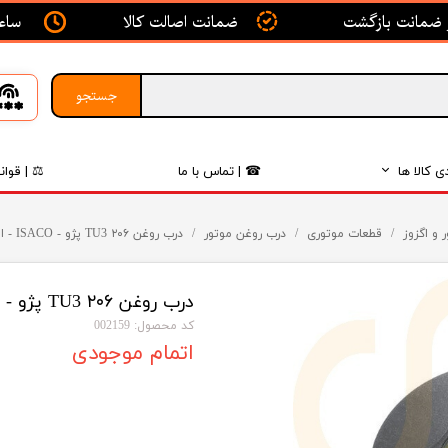
ساعت ک
ضمانت اصالت کالا
جستجو
ی کالا ها
☎ | تماس با ما
⚖ | قوان
بدنه
 و اگزوز
قطعات موتوری
درب روغن موتور
درب روغن ۲۰۶ TU3 پژو - ISACO - ایساکو آبی گارانتی پلاس
اگزوز
درب روغن ۲۰۶ TU3 پژو - ISACO - ایساکو آبی گارانتی پلاس
لکتریکی
کد محصول: 002159
لاستیک
اتمام موجودی
فیلتر
داخلی