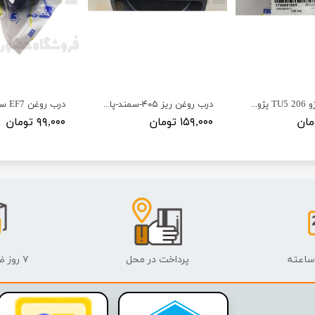
درب روغن پژو 206 TU5 پژو - - ISACO - ایساکو
درب روغن ریز ۴۰۵-سمند-پارس - ISACO - ایساکو آبی-گارانتی پلاس
۱۵۹,۰۰۰ تومان
۹۹,۰۰۰ تومان
پرداخت در محل
۷ روز ضمانت بازگشت