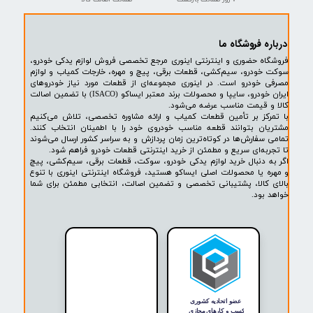
★
★
★
★
★
فشنگی روغن 405-سمند-پارس - ISACO - ایساکو 99
۴۹۹,۰۰۰ تومان
پشتیبانی ۲۴ ساعته
پرداخت در محل
۷ روز ضمانت بازگشت
ضمانت اصالت کالا