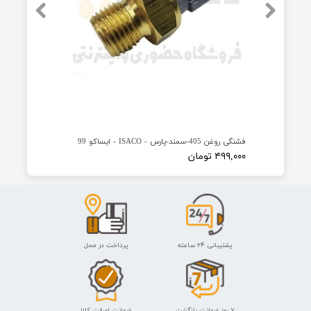
محصولات مرتبط
ایساکو
★
★
★
★