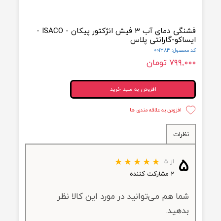
فشنگی دمای آب ۳ فیش انژکتور پیکان - ISACO -
اکو-گارانتی پلاس
ول: 001384
۷۹۹ تومان
افزودن به سبد خرید
افزودن به علاقه مندی ها
ظرات