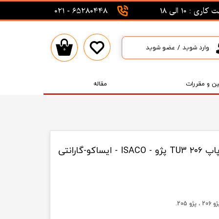
اری : 10 الی 18
65280448 - 021
وارد شوید
/
عضو شوید
۰
حساب کاربری من
تغییر گذر واژه
ین و مقررات
مقاله
سفارشات
خروج از حساب کاربری
بوش فاصله انداز درب سوپاپ ۲۰۶ TU3 پژو - ISACO - ایساکو-گارانتی