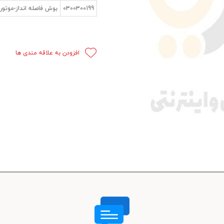
0300300199
بوش فاصله انداز-موتورTU3
 قدرت
ندی و ترمز
افزودن به علاقه مندی ها
ی و اسپرت
 ماشین
 ماشین
ماشین
ماشین
 ماشین
اشین
اشین
 ، خارجات