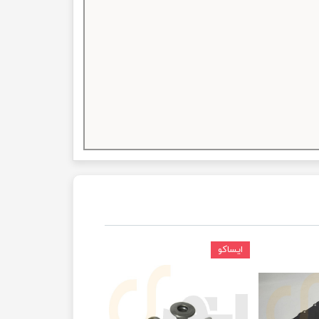
ایساکو