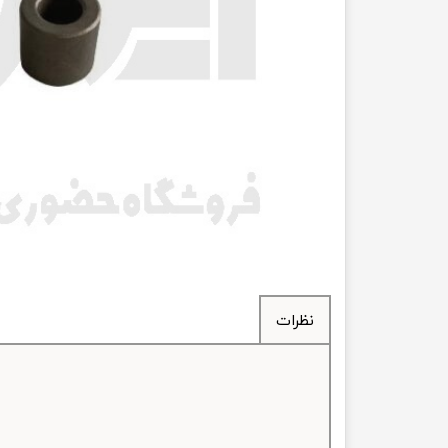
انتقال
فرمان، جلوب
لوازم جانب
بلبرینگ
کاسه نمد
اورینگ 
گردگیر 
نظرات
لوله های
تسمه م
لوله م
پیچ و مهره