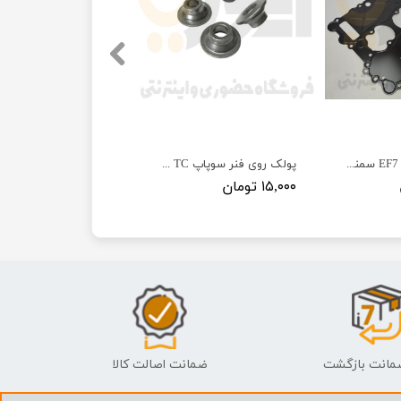
واشر درب سوپاپ EF7 سمند - ISACO - ایساکو
پولک روی فنر سوپاپ EF7 NA & TC (قطر خارجی ۲۴ mm) موتور EF7 ایساکو
۱۵,۰۰۰ تومان
ضمانت اصالت کالا