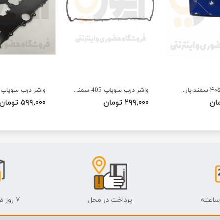
فنر سوپاپ ۴۰۵-سمند-پارس - ISACO - ایساکو-گارانتی پلاس
واشر درب سوپاپ 405-سمند-پارس - طرح قدیم - ISACO - ایساکو
۲۹۹,۰۰۰ تومان
۵۹۹,۰۰۰ تومان
پرداخت در محل
۷ روز ضمانت بازگشت