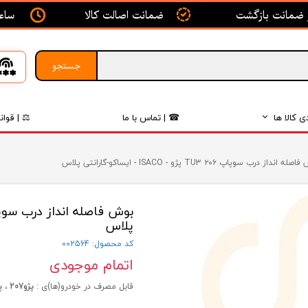
ساعت ک
ضمانت اصالت کالا
جستجو
ی کالا ها
☎ | تماس با ما
⚖ | قوان
بدنه
ه انداز درب سوپاپ ۲۰۶ TU3 پژو - ISACO - ایساکو-گارانتی پلاس
اگزوز
لکتریکی
پلاس
لاستیک
کد محصول: 002564
اتمام موجودی
فیلتر
قابل مصرف در خودرو(ها)ی :
پژو207 ، پژو 206 ، پژو 205.
داخلی