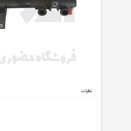
انتقال
فرمان، جلوب
لوازم جانب
بلبرینگ
کاسه نمد
اورینگ 
گردگیر 
نظرات
لوله های
تسمه م
لوله م
پیچ و مهره