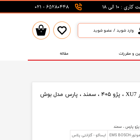
اری : 10 الی 18
65280448 - 021
وارد شوید
/
عضو شوید
۰
حساب کاربری من
تغییر گذر واژه
ین و مقررات
مقاله
سفارشات
خروج از حساب کاربری
مجموعه ریل سوخت موتور XU7 ، پژو ۴۰۵ ، سمند ، پارس مدل بوش
EMS BO
ایساکو - گارانتی پلاس