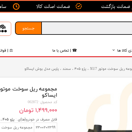
ساعت ک
ضمانت اصالت کالا
جستجو
ی کالا ها
☎ | تماس با ما
⚖ | قوان
بدنه
 سوخت موتور XU7 ، پژو ۴۰۵ ، سمند ، پارس مدل بوش ایساکو
اگزوز
لکتریکی
ایساکو
لاستیک
کد محصول: 002872
۱,۴۹۹,۰۰۰ تومان
فیلتر
قابل مصرف در خودرو(ها)ی :
پژو 405 ، پژو پارس ، سمند
داخلی
2300202399
مجموعه ریل سوخت موتور-SCH