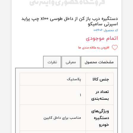
دستگیره درب باز کن از داخل طوسی x100 چپ پراید
رتی سامیکو
ول: 002606
مام موجودی
افزودن به علاقه مندی ها
شخصات محصول
معرفی
نظرات
جنس کالا
پلاستیک
تعداد در