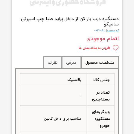
گیره درب باز کن از داخل پراید صبا چپ اسپرتی
یکو
ول: 002608
مام موجودی
افزودن به علاقه مندی ها
شخصات محصول
معرفی
نظرات
جنس کالا
پلاستیک
تعداد در