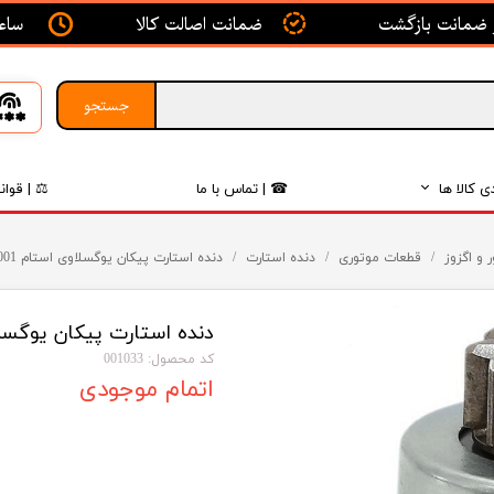
ساعت ک
ضمانت اصالت کالا
جستجو
ی کالا ها
☎ | تماس با ما
⚖ | قوان
بدنه
 و اگزوز
قطعات موتوری
دنده استارت
دنده استارت پیکان یوگسلاوی استام DPN-5001 دیاکو
اگزوز
دنده استارت پیکان یوگسلاوی استام 
لکتریکی
کد محصول: 001033
لاستیک
اتمام موجودی
فیلتر
داخلی