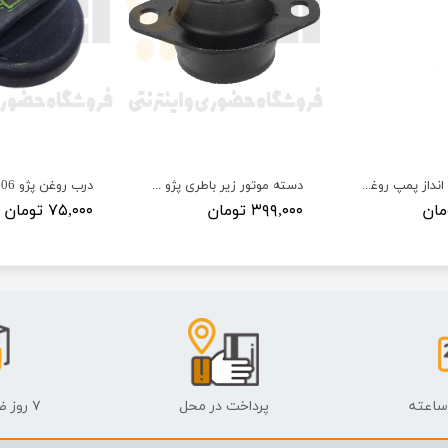
قطعه فاصله انداز پمپ روغن 405-سمند-پارس - ISACO - ایساکو آبی-گارانتی پلاس
دسته موتور زیر باطری پژو ۴۰۵ قدرت پور
۳۹۹,۰۰۰ تومان
۷۵,۰۰۰ تومان
پرداخت در محل
۷ روز ضمانت بازگشت