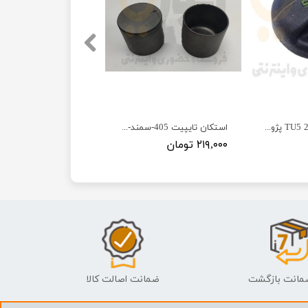
درب روغن پژو 206 TU5 پژو - ISACO - ایساکو
استکان تایپیت 405-سمند-پارس - ISACO - تولیدی و صنعتی پل فیروزه ایران
۲۱۹,۰۰۰ تومان
ضمانت اصالت کالا