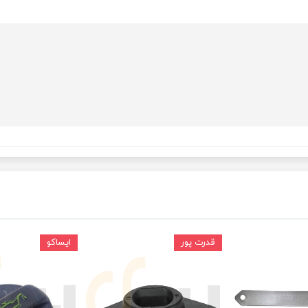
ودرو
قدرت پور
ایساکو