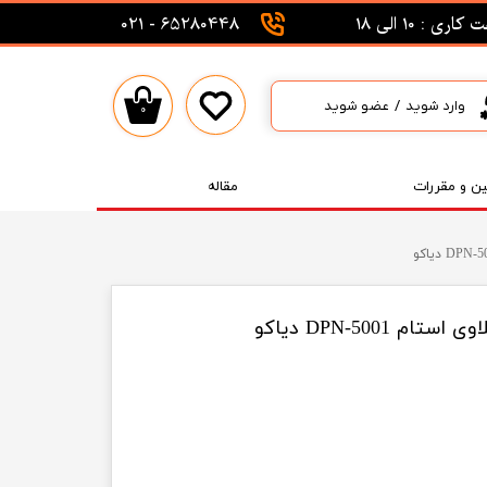
اری : 10 الی 18
65280448 - 021
وارد شوید
/
عضو شوید
۰
حساب کاربری من
تغییر گذر واژه
ین و مقررات
مقاله
سفارشات
خروج از حساب کاربری
DPN-5001 دیاکو