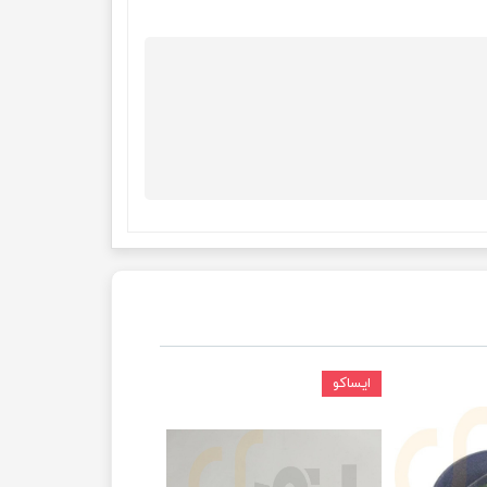
ایساکو