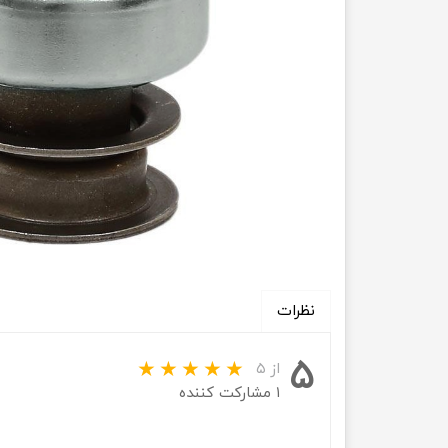
انتقال
فرمان، جلوب
لوازم جانب
بلبرینگ
کاسه نمد
اورینگ 
گردگیر 
نظرات
لوله های
۵
تسمه م
از ۵
۱ مشارکت کننده
لوله م
پیچ و مهره