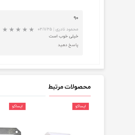
چسب خ
۹۰
محمود نادری
|
۰۲/۱۱/۲۵
خیلی خوب است
پاسخ دهید
محصولات مرتبط
ایساکو
ایساکو