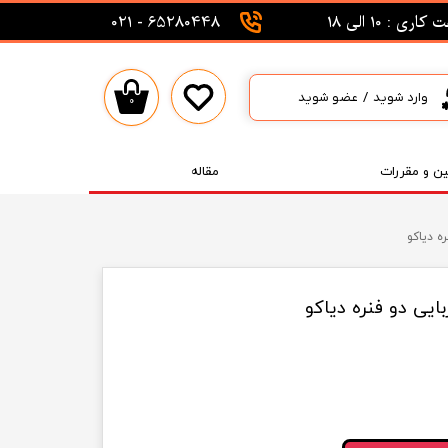
اری : 10 الی 18
65280448 - 021
وارد شوید
/
عضو شوید
۰
حساب کاربری من
تغییر گذر واژه
ین و مقررات
مقاله
سفارشات
ه دیاکو
خروج از حساب کاربری
ایی دو فنره دیاکو