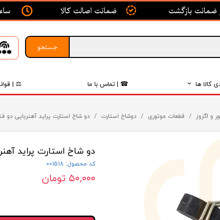
ساعت ک
ضمانت اصالت کالا
جستجو
ی کالا ها
☎ | تماس با ما
⚖ | قوان
بدنه
ر و اگزوز
قطعات موتوری
دوشاخ استارت
دو شاخ استارت پراید آهنربایی دو فنر
اگزوز
دو شاخ استارت پراید آهنرب
لکتریکی
کد محصول: 001518
لاستیک
۵۰,۰۰۰ تومان
فیلتر
داخلی