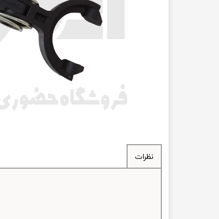
انتقال
فرمان، جلوب
لوازم جانب
بلبرینگ
کاسه نمد
اورینگ 
گردگیر 
نظرات
لوله های
تسمه م
لوله م
پیچ و مهره