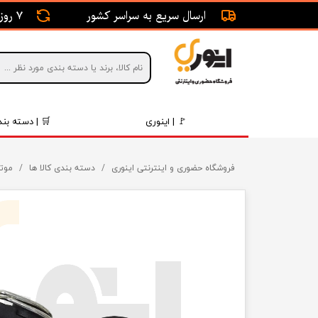
ارسال سریع به سراسر کشور
7 روز ضمانت بازگشت
🚩 | اینوری
🛒 | دسته بند
قطعات 
فروشگاه حضوری و اینترنتی اینوری
دسته بندی کالا ها
موتو
موتور و 
برقی و ا
رینگ و 
روغن و 
قطعات 