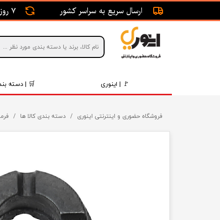
ارسال سریع به سراسر کشور
7 روز ضمانت بازگشت
🚩 | اینوری
🛒 | دسته بند
قطعات 
فروشگاه حضوری و اینترنتی اینوری
دسته بندی کالا ها
فرما
موتور و 
برقی و ا
رینگ و 
روغن و 
قطعات 