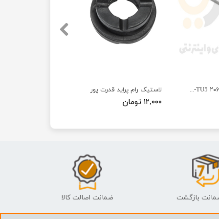
میل موجگیر جلو ۲۰۶ TU3-TU5 پژو - ISACO - ایساکو آبی-گارانتی پلاس
لاستیک رام پراید قدرت پور
۱۲,۰۰۰ تومان
ضمانت اصالت کالا