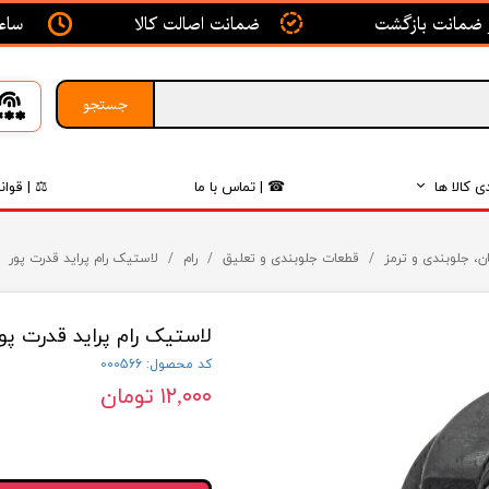
ساعت ک
ضمانت اصالت کالا
جستجو
ی کالا ها
☎ | تماس با ما
⚖ | قوان
بدنه
ن، جلوبندی و ترمز
قطعات جلوبندی و تعلیق
رام
لاستیک رام پراید قدرت پور
اگزوز
لاستیک رام پراید قدرت پور
لکتریکی
کد محصول: 000566
لاستیک
۱۲,۰۰۰ تومان
فیلتر
داخلی