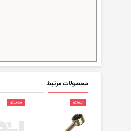
چسب خ
محصولات مرتبط
ایساکو
سامیکو