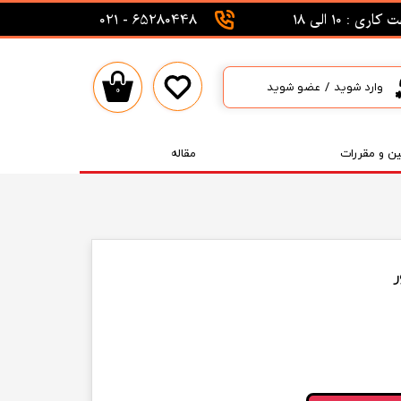
اری : 10 الی 18
65280448 - 021
وارد شوید
/
عضو شوید
۰
حساب کاربری من
تغییر گذر واژه
ین و مقررات
مقاله
سفارشات
خروج از حساب کاربری