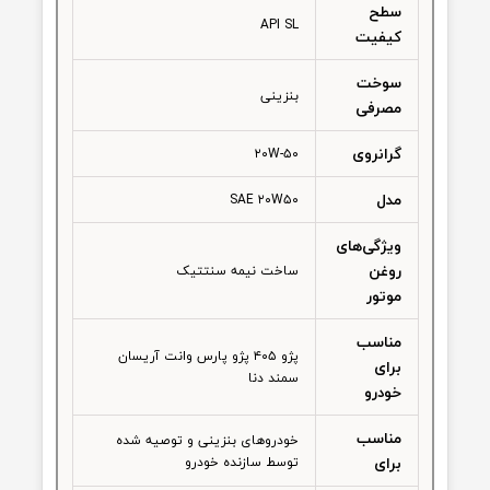
شخصات محصول
توضیحات کلی
نظرات
حجم کالا
4 لیتر
API
SL
سطح
API SL
کیفیت
سوخت
بنزینی
مصرفی
گرانروی
۲۰W-۵۰
مدل
SAE ۲۰W۵۰
ویژگی‌های