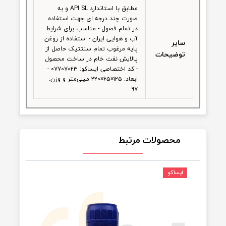
روغن
ساخت نیمه سنتتیک
موتور
مناسب
پژو ۴۰۵ پژو پارس وانت آریسان
برای
سمند دنا
خودرو
مناسب
خودروهای بنزینی و توصیه شده
برای
توسط سازنده خودرو
مطابق با استاندارد API SL و به
صورت چند درجه ای جهت استفاده
در تمام فصول - مناسب برای شرایط
آب و هوایی ایران - استفاده از روغن
سایر
پایه مرغوب تمام سنتتیک حاصل از
توضیحات
پالایش نفت خام در ساخت محصول
- کد اختصاصی ایساکو: ۰۷۷۰۷۰۲۳ -
ابعاد: ۱۲۵×۶۵×۲۲۰ میلی‌متر و وزن:
۹۷