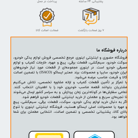
روغن ترمز آبی - ISACO - ایساکو آبی-گارانتی پلاس
۳۵۰,۰۰۰ تومان
پشتیبانی ۲۴ ساعته
پرداخت در محل