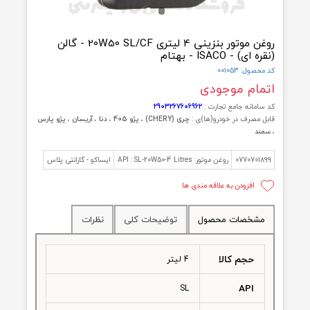
روغن موتور بنزینی 4 لیتری 20W50 SL/CF - گالن
ای) - ISACO - بهتام
ول: 001053
مام موجودی
امانه جامع تجارت :
2903267606962
 مصرف در خودرو(ها)ی :
چری (CHERY) ، پژو 405 ، دنا ، آریسان ، پژو پارس
ند
0770701
روغن موتور: API : SL-20W50-4 Litres
ایساکو - گارانتی پلاس
افزودن به علاقه مندی ها