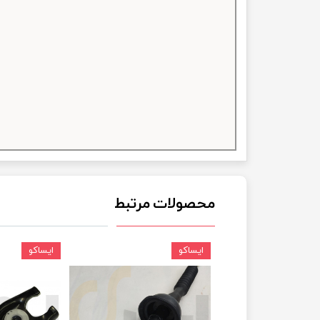
چسب خ
محصولات مرتبط
ایساکو
ایساکو