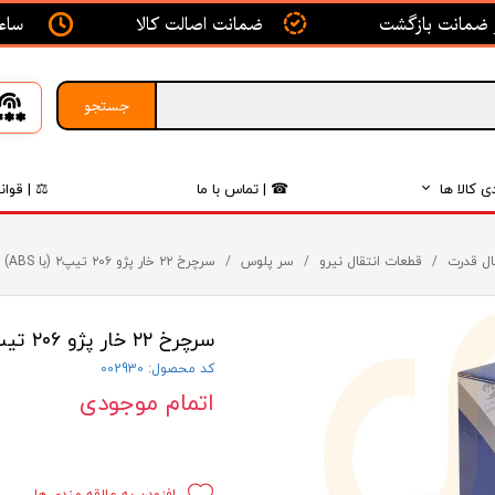
ساعت ک
ضمانت اصالت کالا
جستجو
ی کالا ها
☎ | تماس با ما
⚖ | قوان
بدنه
ال قدرت
قطعات انتقال نیرو
سر پلوس
سرچرخ ۲۲ خار پژو ۲۰۶ تیپ۲ (با ABS) - SHETABKAR - شتابکار
اگزوز
سرچرخ ۲۲ خار پژو ۲۰۶ تیپ۲ (با ABS) - SHETABKAR - شتابکار
لکتریکی
کد محصول: 002930
لاستیک
اتمام موجودی
فیلتر
داخلی
افزودن به علاقه مندی ها