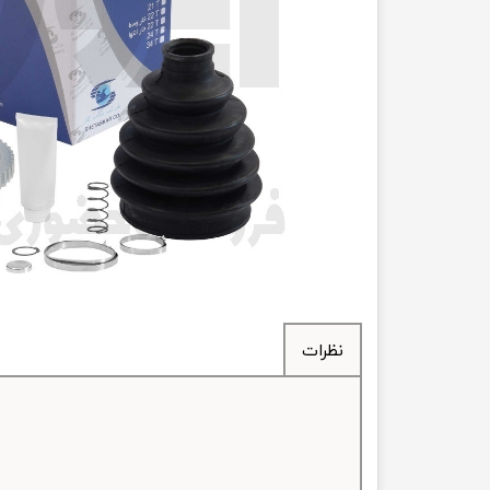
انتقال
فرمان، جلوب
لوازم جانب
بلبرینگ
کاسه نمد
اورینگ 
گردگیر 
نظرات
لوله های
تسمه م
لوله م
پیچ و مهره