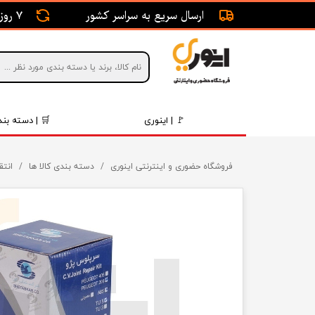
ارسال سریع به سراسر کشور
7 روز ضمانت بازگشت
🚩 | اینوری
🛒 | دسته بند
قطعات 
فروشگاه حضوری و اینترنتی اینوری
دسته بندی کالا ها
انتق
موتور و 
برقی و ا
رینگ و 
روغن و 
قطعات 