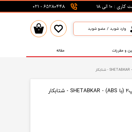
اری : 10 الی 18
65280448 - 021
وارد شوید
/
عضو شوید
۰
حساب کاربری من
تغییر گذر واژه
ین و مقررات
مقاله
سفارشات
خروج از حساب کاربری