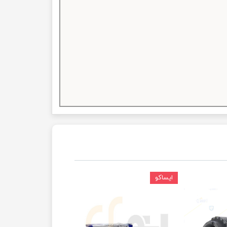
ایساکو