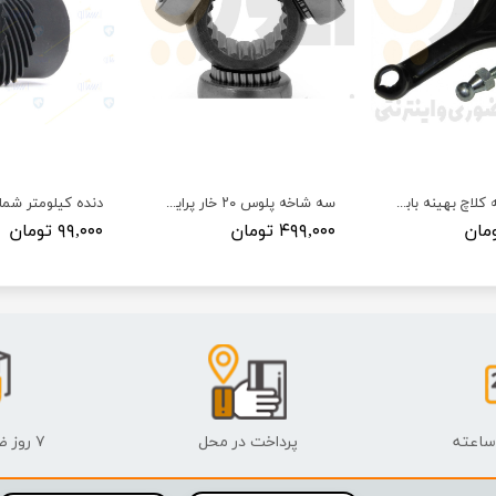
اهرم دوشاخه کلاچ بهینه بابوش پلاستیکی و پیچ(موتورTU5- گیربکس BE)-طول225mm
سه شاخه پلوس ۲۰ خار پراید - SHETABKAR - شتابکار
۴۹۹,۰۰۰ تومان
۹۹,۰۰۰ تومان
پرداخت در محل
۷ روز ضمانت بازگشت