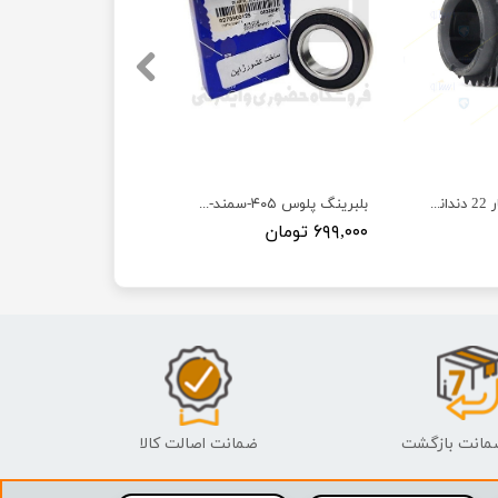
دنده کیلومتر شمار 22 دندانه 405-سمند-پارس - ISACO - ایساکو 99
بلبرینگ پلوس ۴۰۵-سمند-۲۰۶-پارس - ISACO - ام آر کی MRK
۶۹۹,۰۰۰ تومان
ضمانت اصالت کالا