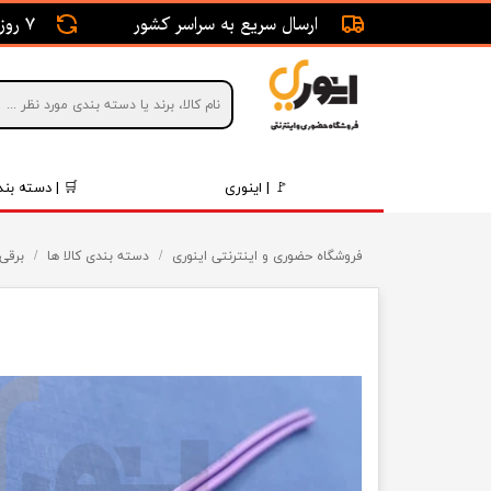
ارسال سریع به سراسر کشور
7 روز ضمانت بازگشت
🚩 | اینوری
🛒 | دسته بند
قطعات 
فروشگاه حضوری و اینترنتی اینوری
دسته بندی کالا ها
برقی
موتور و 
برقی و ا
رینگ و 
روغن و 
قطعات 