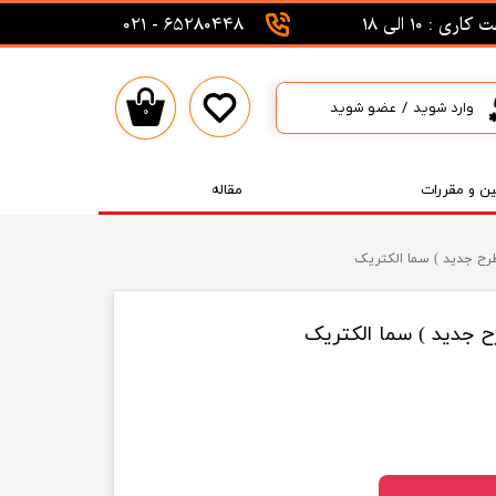
اری : 10 الی 18
65280448 - 021
وارد شوید
/
عضو شوید
۰
حساب کاربری من
تغییر گذر واژه
ین و مقررات
مقاله
سفارشات
خروج از حساب کاربری