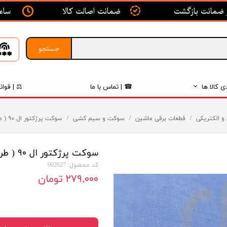
ساعت ک
ضمانت اصالت کالا
جستجو
ی کالا ها
☎ | تماس با ما
⚖ | قوان
بدنه
 و الکتریکی
قطعات برقی ماشین
سوکت و سیم کشی
سوکت پرژکتور ال ۹۰ ( طرح جدید ) سما الکتریک
اگزوز
سوکت پرژکتور ال ۹۰ ( طرح جدید ) سما الکتریک
لکتریکی
کد محصول: 002627
لاستیک
۲۷۹,۰۰۰ تومان
فیلتر
داخلی