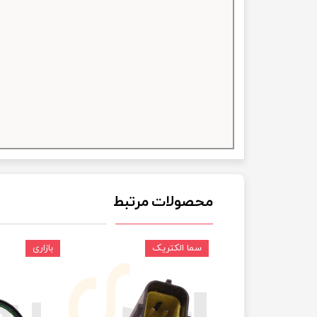
چسب خ
محصولات مرتبط
سما الکتریک
بازاری