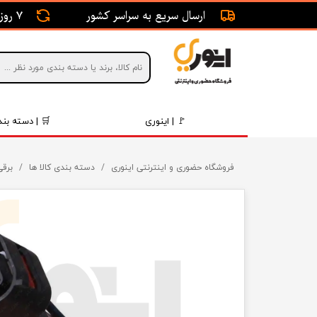
ارسال سریع به سراسر کشور
7 روز ضمانت بازگشت
🚩 | اینوری
🛒 | دسته بند
قطعات 
فروشگاه حضوری و اینترنتی اینوری
دسته بندی کالا ها
برقی
موتور و 
برقی و ا
رینگ و 
روغن و 
قطعات 