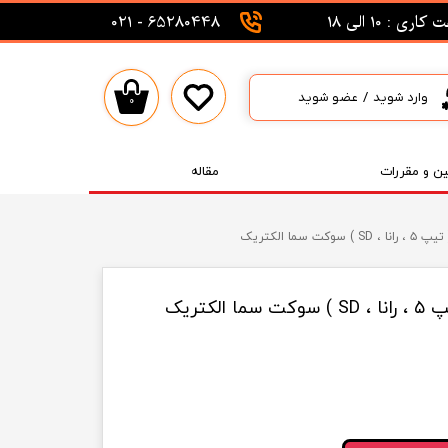
اری : 10 الی 18
65280448 - 021
وارد شوید
/
عضو شوید
۰
حساب کاربری من
تغییر گذر واژه
ین و مقررات
مقاله
سفارشات
خروج از حساب کاربری