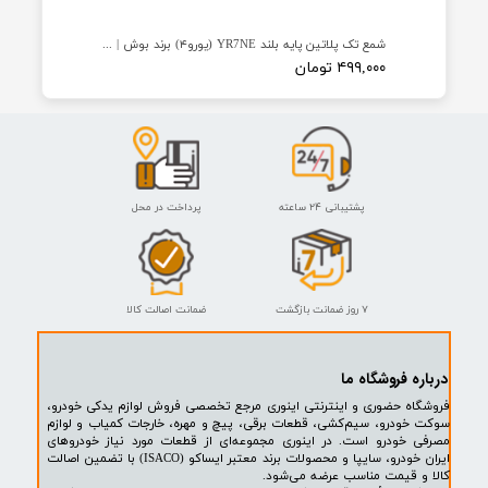
★
★
★
★
★
شمع تک پلاتین پایه بلند YR7NE (یورو۴) برند بوش | BOSCH (روسیه)
۴۹۹,۰۰۰ تومان