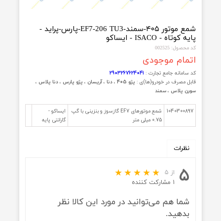
شمع موتور ۴۰۵-سمند-EF7-206 TU3-پارس-پراید -
وتاه - ISACO - ایساکو
ول: 002525
مام موجودی
امانه جامع تجارت :
2903267624041
 مصرف در خودرو(ها)ی :
پژو 405 ، دنا ، آریسان ، پژو پارس ، دنا پلاس ،
 پلاس ، سمند
1040300
شمع موتورهای EF7 گازسوز و بنزینی با گپ
ایساکو -
0.75 میلی متر
گارانتی پایه
ظرات