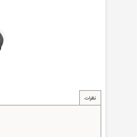
انتقال
فرمان، جلوب
لوازم جانب
بلبرینگ
کاسه نمد
اورینگ 
گردگیر 
نظرات
لوله های
تسمه م
لوله م
پیچ و مهره