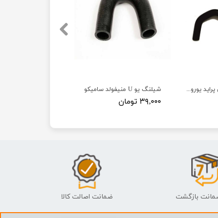
شیلنگ کج بخاری پراید یورو 4 سامیکو
شیلنگ یو U منیفولد سامیکو
۳۹,۰۰۰ تومان
ضمانت اصالت کالا