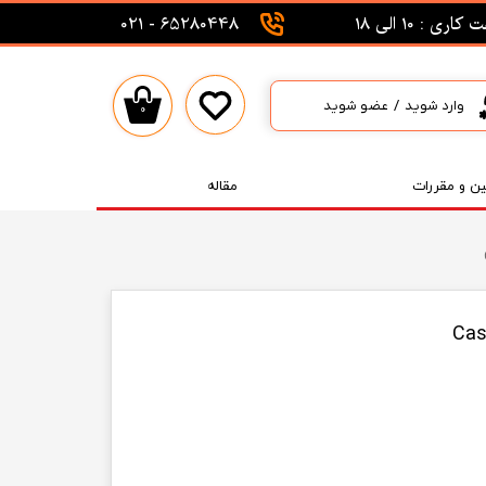
اری : 10 الی 18
65280448 - 021
وارد شوید
/
عضو شوید
۰
حساب کاربری من
تغییر گذر واژه
ین و مقررات
مقاله
سفارشات
خروج از حساب کاربری