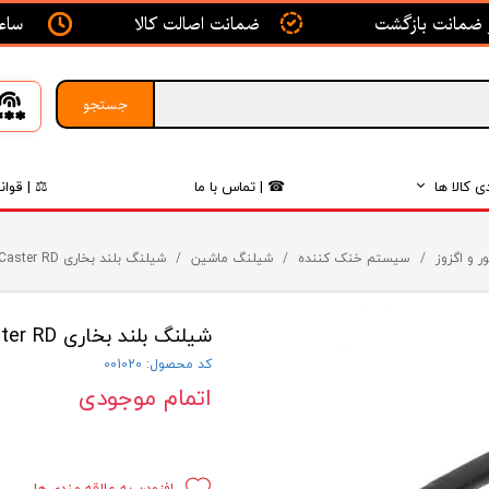
ساعت ک
ضمانت اصالت کالا
جستجو
ی کالا ها
☎ | تماس با ما
⚖ | قوان
بدنه
ر و اگزوز
سیستم خنک کننده
شیلنگ ماشین
شیلنگ بلند بخاری Caster RD
اگزوز
شیلنگ بلند بخاری Caster RD
لکتریکی
کد محصول: 001020
لاستیک
اتمام موجودی
فیلتر
داخلی
افزودن به علاقه مندی ها