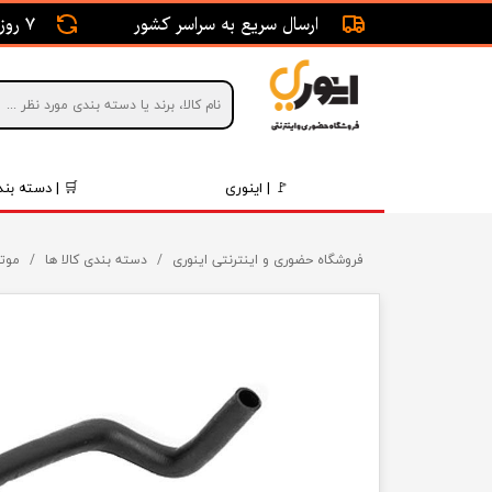
ارسال سریع به سراسر کشور
7 روز ضمانت بازگشت
🚩 | اینوری
🛒 | دسته بند
قطعات 
فروشگاه حضوری و اینترنتی اینوری
دسته بندی کالا ها
موتو
موتور و 
برقی و ا
رینگ و 
روغن و 
قطعات 