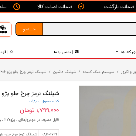
ساعت ک
ضمانت اصالت کالا
جستجو
ی کالا ها
☎ | تماس با ما
⚖ | قوان
بدنه
ر و اگزوز
سیستم خنک کننده
شیلنگ ماشین
شیلنگ ترمز چرخ جلو پژو ۲۰۶ - ISACO - ایساکو
اگزوز
شیلنگ ترمز چرخ جلو پژو ۲۰۶ - ISACO - ایساکو
لکتریکی
کد محصول: 001800
لاستیک
۱,۷۹۹,۰۰۰ تومان
فیلتر
قابل مصرف در خودرو(ها)ی :
پژو207 ، رانا ، پژو 206
داخلی
1081101799
شیلنگ ترمزچرخ جلو- طول 1