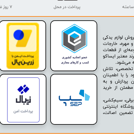
پرداخت در محل
۷ روز ضمانت بازگشت
وش لوازم یدکی
 مهره، خارجات
عه‌ای از قطعات
ند معتبر ایساکو
ه تخصصی، تلاش
 را با اطمینان
ن پردازش و به
مطمئن از خرید
برقی، سیم‌کشی،
شگاه اینترنتی
 تضمین اصالت،