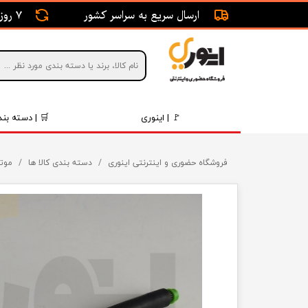
ارسال سریع به سراسر کشور
7 روز ضمانت بازگشت
🚩 | اینوری
🛒 | دسته بند
قطعات 
فروشگاه حضوری و اینترنتی اینوری
دسته بندی کالا ها
موتو
موتور و 
برقی و ا
رینگ و 
روغن و 
قطعات 