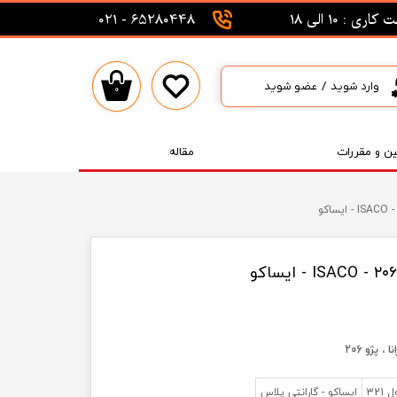
اری : 10 الی 18
65280448 - 021
وارد شوید
/
عضو شوید
۰
حساب کاربری من
تغییر گذر واژه
ین و مقررات
مقاله
سفارشات
خروج از حساب کاربری
32
ایساکو - گارانتی پلاس