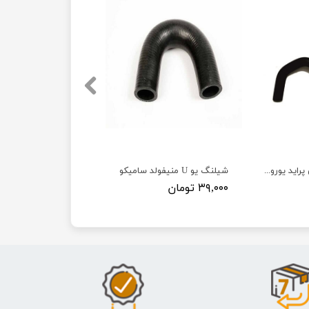
شیلنگ کج بخاری پراید یورو 4 سامیکو
شیلنگ یو U منیفولد سامیکو
۳۹,۰۰۰ تومان