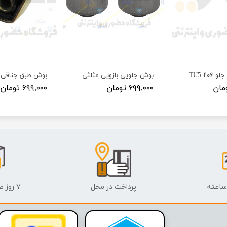
میل موجگیر جلو ۲۰۶ TU3-TU5 پژو - ISACO - ایساکو آبی-گارانتی پلاس
بوش جلویی بازویی مثلثی ۲۰۶ TU5-TU3 پژو - ISACO - ایساکو-گارانتی پلاس
۶۹۹,۰۰۰ تومان
۶۹۹,۰۰۰ تومان
پرداخت در محل
۷ روز ضمانت بازگشت