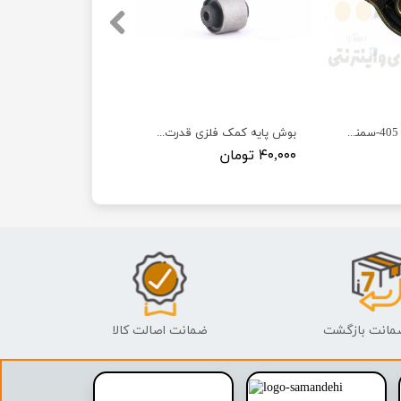
بوش طبق جناقی 405-سمند-پارس - ISACO - ایساکو 99
بوش پایه کمک فلزی قدرت پور
۴۰,۰۰۰ تومان
ضمانت اصالت کالا