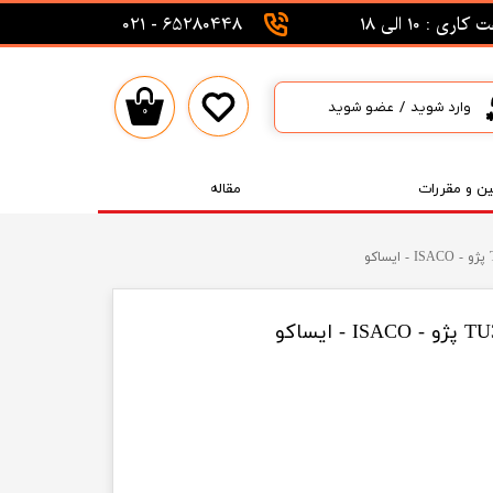
اری : 10 الی 18
65280448 - 021
وارد شوید
/
عضو شوید
۰
حساب کاربری من
تغییر گذر واژه
ین و مقررات
مقاله
سفارشات
خروج از حساب کاربری