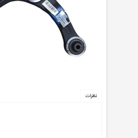
انتقال
فرمان، جلوب
لوازم جانب
بلبرینگ
کاسه نمد
اورینگ 
گردگیر 
نظرات
لوله های
تسمه م
لوله م
پیچ و مهره