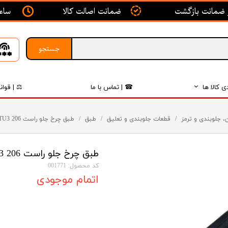
ساعت ک
ضمانت اصالت کالا
جستجو
ی کالا ها
☎ | تماس با ما
⚖ | قوان
بدنه
، جلوبندی و ترمز
قطعات جلوبندی و تعلیق
طبق
طبق چرخ جلو راست 206 TU3 پژو - ISACO - ایساکو
اگزوز
طبق چرخ جلو راست 206 TU3 پژو - ISACO - ایساکو
لکتریکی
کد محصول: 001771
لاستیک
اتمام موجودی
فیلتر
داخلی