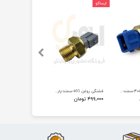
ایساکو
فشنگی آب آبی ۴۰۵-سمند-پارس - تک فیش - ISACO - ایساکو آبی-گارانتی پلاس
فشنگی روغن 405-سمند-پارس - ISACO - ایساکو 99
۴۹۹,۰۰۰ تومان