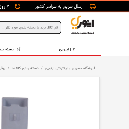
ارسال سریع به سراسر کشور
7 روز ضمانت بازگشت
🚩 | اینوری
🛒 | دسته بند
قطعات 
فروشگاه حضوری و اینترنتی اینوری
دسته بندی کالا ها
برقی
موتور و 
برقی و ا
رینگ و 
روغن و 
قطعات 