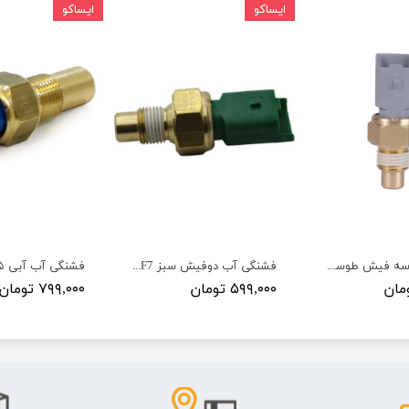
ایساکو
ایساکو
فشنگی آب سه فیش طوسی EF7 سمند - ISACO - ایساکو آبی-گارانتی پلاس
فشنگی آب دوفیش سبز EF7 سمند - ISACO - ایساکو ۹۹
۵۹۹,۰۰۰ تومان
۷۹۹,۰۰۰ تومان