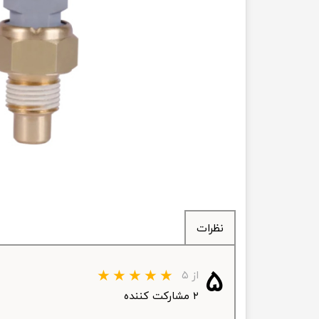
انتقال
فرمان، جلوب
لوازم جانب
بلبرینگ
کاسه نمد
اورینگ 
گردگیر 
نظرات
لوله های
تسمه م
۵
از ۵
لوله م
۲ مشارکت کننده
پیچ و مهره