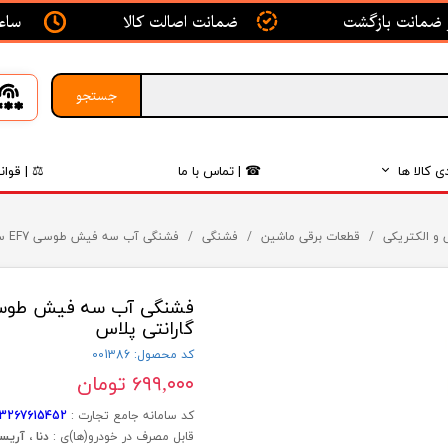
ساعت ک
ضمانت اصالت کالا
جستجو
ی کالا ها
☎ | تماس با ما
⚖ | قوان
بدنه
 و الکتریکی
قطعات برقی ماشین
فشنگی
فشنگی آب سه فیش طوسی EF7 سمند - ISACO - ایساکو آبی-گارانتی پلاس
اگزوز
لکتریکی
گارانتی پلاس
لاستیک
کد محصول: 001386
۶۹۹,۰۰۰ تومان
فیلتر
کد سامانه جامع تجارت :
03267615452
داخلی
قابل مصرف در خودرو(ها)ی :
دنا ، آریس