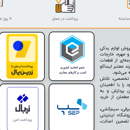
پرداخت در محل
۷ روز ضمانت بازگشت
وش لوازم یدکی
 مهره، خارجات
عه‌ای از قطعات
ند معتبر ایساکو
ه تخصصی، تلاش
 را با اطمینان
ن پردازش و به
مطمئن از خرید
برقی، سیم‌کشی،
شگاه اینترنتی
 تضمین اصالت،