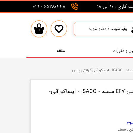
اری : 10 الی 18
65280448 - 021
وارد شوید
/
عضو شوید
۰
حساب کاربری من
تغییر گذر واژه
ین و مقررات
مقاله
سفارشات
خروج از حساب کاربری
فشنگی آب سه فیش طوسی EF7 سمند - ISACO - ایساکو آبی-
29
ان ، سمند