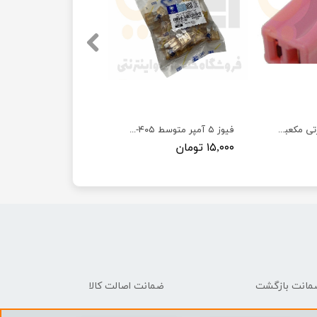
فیوز ۳۰ آمپر صورتی مکعبی تیبا ، ساینا ، کوئیک لایت استار
فیوز ۵ آمپر متوسط ۴۰۵-سمند-پارس - ISACO - ایساکو
۱۵,۰۰۰ تومان
ضمانت اصالت کالا