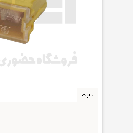
انتقال
فرمان، جلوب
لوازم جانب
بلبرینگ
کاسه نمد
اورینگ 
گردگیر 
نظرات
لوله های
تسمه م
لوله م
پیچ و مهره