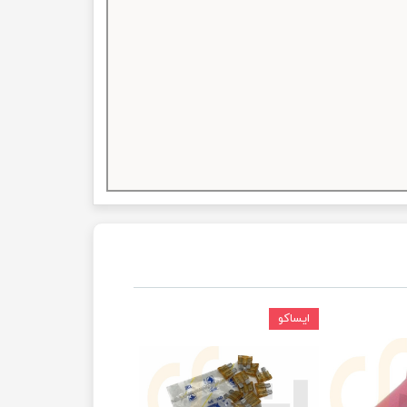
ایساکو