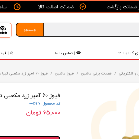
ساعت ک
ضمانت اصالت کالا
جستجو
ی کالا ها
☎ | تماس با ما
⚖ | قوان
بدنه
 و الکتریکی
قطعات برقی ماشین
فیوز ماشین
فیوز ۶۰ آمپر زرد مکعبی تیبا ، ساینا ، کوئیک لایت ستار
اگزوز
فیوز ۶۰ آمپر زرد مکعبی تیبا ، ساینا ، کوئیک لایت ستار
لکتریکی
کد محصول: 001647
لاستیک
۶۵,۰۰۰ تومان
فیلتر
داخلی