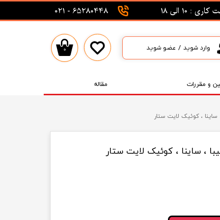
اری : 10 الی 18
65280448 - 021
وارد شوید
/
عضو شوید
۰
حساب کاربری من
تغییر گذر واژه
ین و مقررات
مقاله
سفارشات
خروج از حساب کاربری