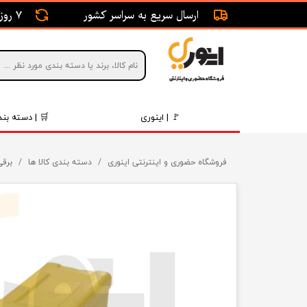
ارسال سریع به سراسر کشور
7 روز ضمانت بازگشت
🚩 | اینوری
🛒 | دسته بند
قطعات 
فروشگاه حضوری و اینترنتی اینوری
دسته بندی کالا ها
برقی
موتور و 
برقی و ا
رینگ و 
روغن و 
قطعات 