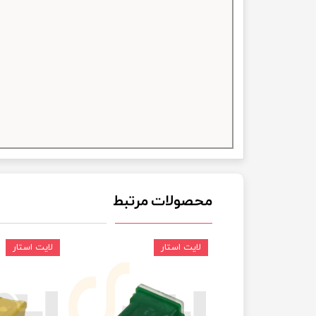
چسب خ
محصولات مرتبط
لایت استار
لایت استار