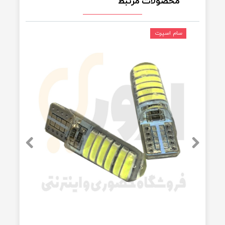
مناسب برای چراغ های کوچک
مناسب برای تمامی خودرو ها. اس
سایر
ام دی ۱۲ تایی. رنگ نور لامپ سفید
توضیحات
است. دارای دو عدد لامپ چراغ
کوچک
محصولات مرتبط
سام اسپرت