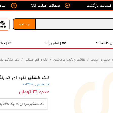
ساعت ک
ضمانت اصالت کالا
جستجو
ی کالا ها
☎ | تماس با ما
⚖ | قوان
بدنه
م جانبی و اسپرت
نظافت و نگهداری ماشین
لاک و قلم خشگیر
لاک خشگیر نقره ای کد رنگ 0779
اگزوز
لاک خشگیر نقره ای کد رنگ Z25/1260779 پارس کاور (مش
لکتریکی
کد محصول: 002440
لاستیک
۳۲۰,۰۰۰ تومان
فیلتر
لاک خشگیر نقره ای کد رنگ Z25 پارس کاور (ایران خودرو)
داخلی