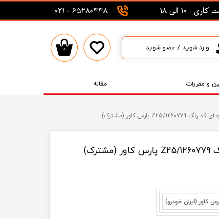
اری : 10 الی 18
65280448 - 021
وارد شوید
/
عضو شوید
۰
حساب کاربری من
تغییر گذر واژه
ین و مقررات
مقاله
سفارشات
Z25/126 پارس کاور (مشترک)
خروج از حساب کاربری
ترک)