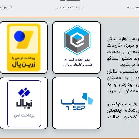
پرداخت در محل
۷ روز ضمانت بازگشت
وش لوازم یدکی
 مهره، خارجات
عه‌ای از قطعات
ند معتبر ایساکو
ه تخصصی، تلاش
 را با اطمینان
ن پردازش و به
مطمئن از خرید
برقی، سیم‌کشی،
شگاه اینترنتی
 تضمین اصالت،