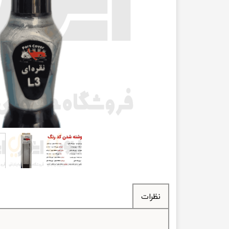
انتقال
فرمان، جلوب
لوازم جانب
بلبرینگ
کاسه نمد
اورینگ 
گردگیر 
لوله های
تسمه م
نظرات
لوله م
پیچ و مهره