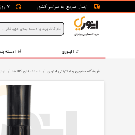
ارسال سریع به سراسر کشور
7 روز ضمانت بازگشت
🚩 | اینوری
🛒 | دسته بند
قطعات 
فروشگاه حضوری و اینترنتی اینوری
دسته بندی کالا ها
لواز
موتور و 
برقی و ا
رینگ و 
روغن و 
قطعات 