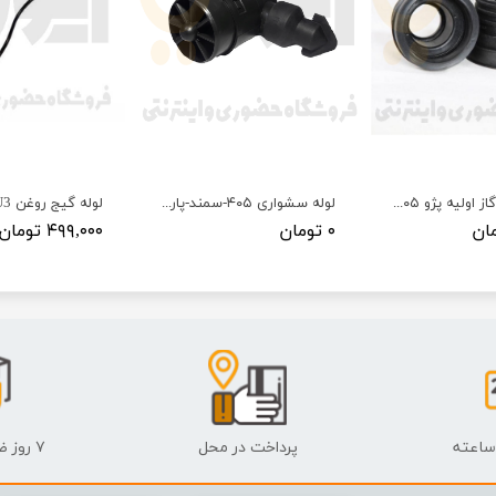
میکسر لوله گاز اولیه پژو ۴۰۵ ، سمند ، پارس ( موتور های XU7 )
لوله سشواری ۴۰۵-سمند-پارس - ISACO - تولیدی و صنعتی مهر آریا پلیمر پارس
۰ تومان
۴۹۹,۰۰۰ تومان
پرداخت در محل
۷ روز ضمانت بازگشت