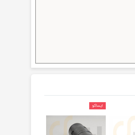
ایساکو