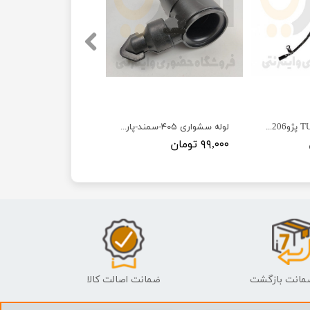
لوله گیج روغن TU3 پژو206 - ISACO - ایساکو-گارانتی پلاس
لوله سشواری ۴۰۵-سمند-پارس - ISACO - ایساکو آبی-گارانتی پلاس
۹۹,۰۰۰ تومان
ضمانت اصالت کالا