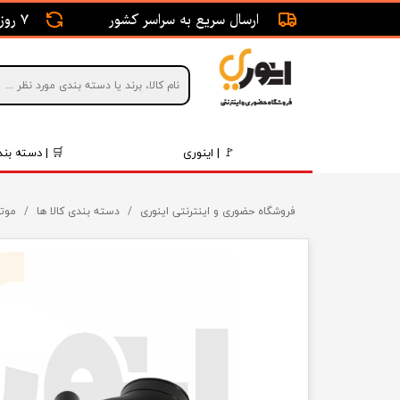
ارسال سریع به سراسر کشور
7 روز ضمانت بازگشت
🚩 | اینوری
🛒 | دسته بند
قطعات 
فروشگاه حضوری و اینترنتی اینوری
دسته بندی کالا ها
موتو
موتور و 
برقی و ا
رینگ و 
روغن و 
قطعات 