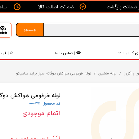
ساعت ک
ضمانت اصالت کالا
جستجو
ی کالا ها
☎ | تماس با ما
⚖ | قوان
بدنه
ر و اگزوز
لوله ماشین
لوله خرطومی هواکش دوگانه سوز پراید سامیکو
اگزوز
لوله خرطومی هواکش دوگان
لکتریکی
کد محصول: 000771
لاستیک
اتمام موجودی
فیلتر
داخلی
افزودن به علاقه مندی ها