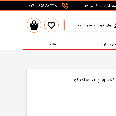
اری : 10 الی 18
65280448 - 021
وارد شوید
/
عضو شوید
۰
حساب کاربری من
تغییر گذر واژه
ین و مقررات
مقاله
سفارشات
خروج از حساب کاربری
ه سوز پراید سامیکو