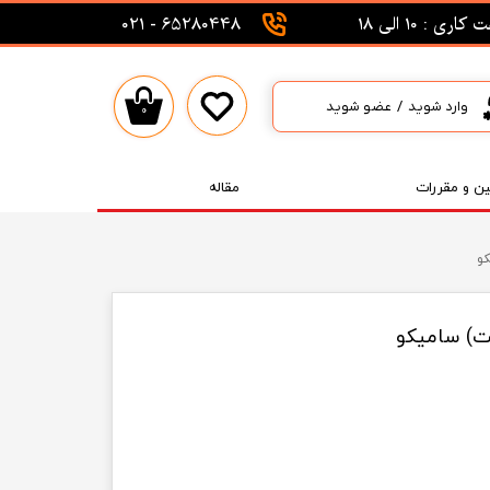
اری : 10 الی 18
65280448 - 021
وارد شوید
/
عضو شوید
۰
حساب کاربری من
تغییر گذر واژه
ین و مقررات
مقاله
سفارشات
کو
خروج از حساب کاربری
ت) سامیکو