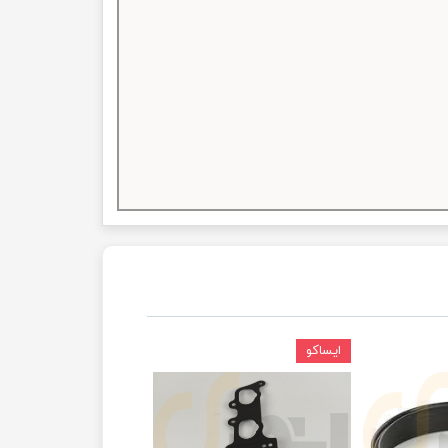
ایساکو