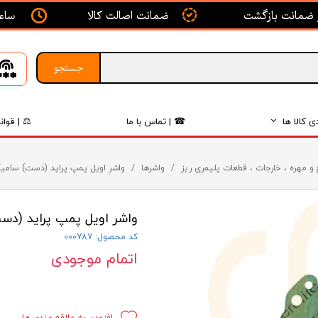
ساعت ک
ضمانت اصالت کالا
جستجو
ی کالا ها
☎ | تماس با ما
⚖ | قوان
بدنه
و مهره ، خارجات ، قطعات پلیمری ریز
واشرها
واشر اویل پمپ پراید (دست) سامی
اگزوز
واشر اویل پمپ پراید (دس
لکتریکی
کد محصول: 000787
لاستیک
اتمام موجودی
فیلتر
داخلی
افزودن به علاقه مندی ها