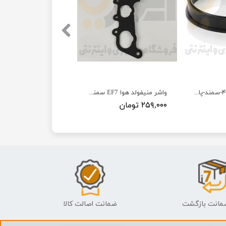
واشر درب باک ۴۰۵-سمند-پارس - ISACO - ایساکو آبی-گارانتی پلاس
واشر منیفولد هوا EF7 سمند - ISACO - ایساکو-گارانتی پلاس
۲۵۹,۰۰۰ تومان
ضمانت اصالت کالا