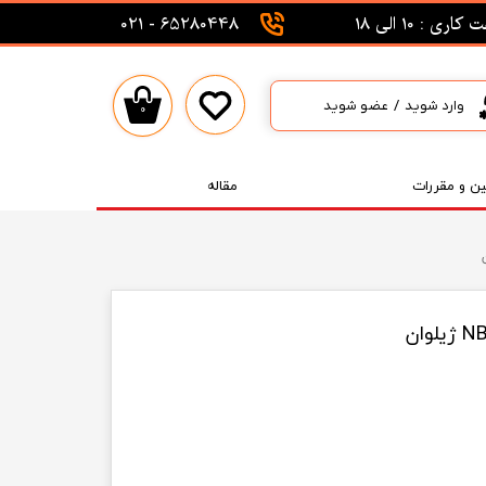
اری : 10 الی 18
65280448 - 021
وارد شوید
/
عضو شوید
۰
حساب کاربری من
تغییر گذر واژه
ین و مقررات
مقاله
سفارشات
خروج از حساب کاربری