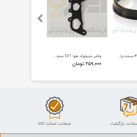
واشر درب باک ۴۰۵-سمند-پارس - ISACO - ایساکو آبی-گارانتی پلاس
واشر منیفولد هوا EF7 سمند - ISACO - ایساکو-گارانتی پلاس
۲۵۹,۰۰۰ تومان
ضمانت اصالت کالا