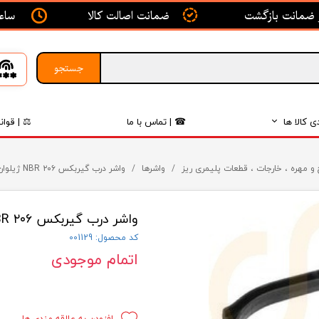
ساعت ک
ضمانت اصالت کالا
جستجو
ی کالا ها
☎ | تماس با ما
⚖ | قوان
بدنه
و مهره ، خارجات ، قطعات پلیمری ریز
واشرها
واشر درب گیربکس ۲۰۶ NBR ژیلوان
اگزوز
واشر درب گیربکس ۲۰۶ NBR ژیلوان
لکتریکی
کد محصول: 001129
لاستیک
اتمام موجودی
فیلتر
داخلی
افزودن به علاقه مندی ها