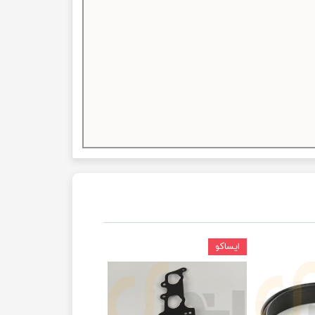
ایساکو