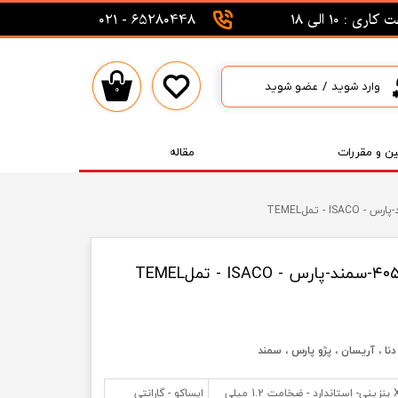
اری : 10 الی 18
65280448 - 021
وارد شوید
/
عضو شوید
۰
حساب کاربری من
تغییر گذر واژه
ین و مقررات
مقاله
سفارشات
خروج از حساب کاربری
واشرسرسیلندرموتورXU7 بنزینی- استاندارد - ضخامت 1.2 میلی
ایساکو - گارانتی