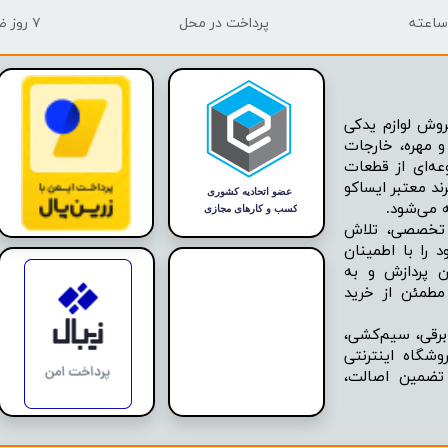
پرداخت در محل
۷ روز ضمانت بازگشت
وش لوازم یدکی
 مهره، خارجات
عه‌ای از قطعات
ند معتبر ایساکو
ه تخصصی، تلاش
 را با اطمینان
ن پردازش و به
مطمئن از خرید
برقی، سیم‌کشی،
شگاه اینترنتی
 تضمین اصالت،