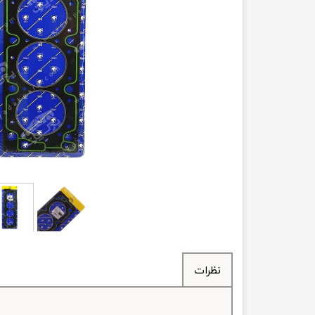
انتقال
فرمان، جلوب
لوازم جانب
بلبرینگ
کاسه نمد
اورینگ 
گردگیر 
لوله های
تسمه م
نظرات
لوله م
پیچ و مهره