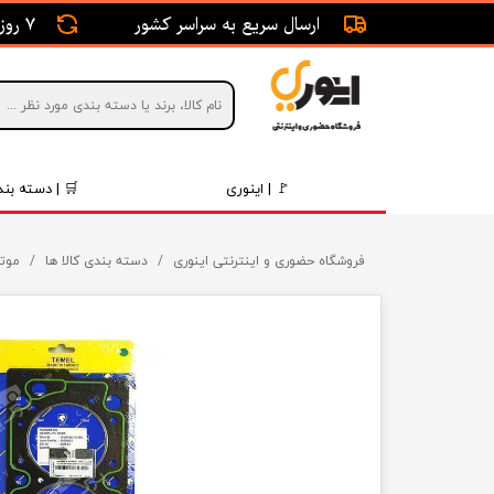
ارسال سریع به سراسر کشور
7 روز ضمانت بازگشت
🚩 | اینوری
🛒 | دسته بند
قطعات 
فروشگاه حضوری و اینترنتی اینوری
دسته بندی کالا ها
موتو
موتور و 
برقی و ا
رینگ و 
روغن و 
قطعات 