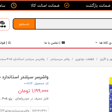
ساعت ک
ضمانت اصالت کالا
جستجو
ی کالا ها
☎ | تماس با ما
⚖ | قوان
بدنه
ر و اگزوز
قطعات موتوری
واشر سرسیلندر
واشرسر سیلندر استاندارد ۴۰۵-سمند-پارس - ISACO - تملTEMEL
اگزوز
واشرسر سیلندر استاندارد ۴۰۵-سمند-پارس - ISACO - تملTEMEL
لکتریکی
کد محصول: 001816
لاستیک
۱,۱۹۹,۰۰۰ تومان
فیلتر
قابل مصرف در خودرو(ها)ی :
پژو 405 ، دنا ، آریسان ، پژو پارس ، سمند
داخلی
1860601220