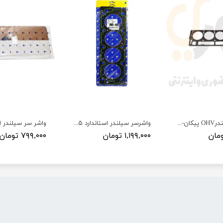
واشر سرسیلندرOHV پیکان-آردی معمولی - ISACO - ایساکو آبی-گارانتی معمولی
واشرسر سیلندر استاندارد ۴۰۵-سمند-پارس - ISACO - تملTEMEL
۱,۱۹۹,۰۰۰ تومان
۷۹۹,۰۰۰ تومان