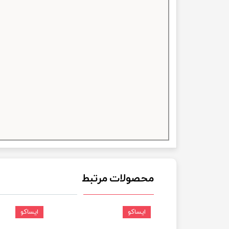
چسب خ
محصولات مرتبط
ایساکو
ایساکو