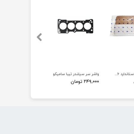
واشر سر سیلندر استاندارد ۲۰۶ TU3 پژو - ISACO - ایساکو
واشر سر سیلندر تیبا سامیکو
۲۴۹,۰۰۰ تومان