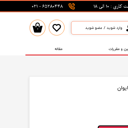
اری : 10 الی 18
65280448 - 021
وارد شوید
/
عضو شوید
۰
حساب کاربری من
تغییر گذر واژه
ین و مقررات
مقاله
سفارشات
خروج از حساب کاربری
یوان