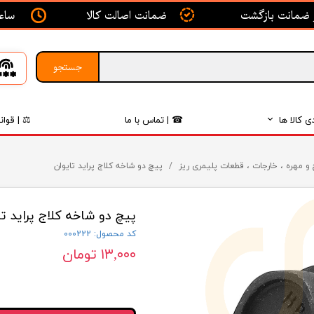
ساعت ک
ضمانت اصالت کالا
جستجو
ی کالا ها
☎ | تماس با ما
⚖ | قوان
بدنه
و مهره ، خارجات ، قطعات پلیمری ریز
پیچ دو شاخه کلاج پراید تایوان
اگزوز
پیچ دو شاخه کلاج پراید تا
لکتریکی
کد محصول: 000222
لاستیک
۱۳,۰۰۰ تومان
فیلتر
داخلی