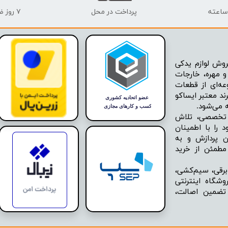
پرداخت در محل
۷ روز ضمانت بازگشت
وش لوازم یدکی
 مهره، خارجات
عه‌ای از قطعات
ند معتبر ایساکو
ه تخصصی، تلاش
 را با اطمینان
ن پردازش و به
مطمئن از خرید
برقی، سیم‌کشی،
شگاه اینترنتی
 تضمین اصالت،