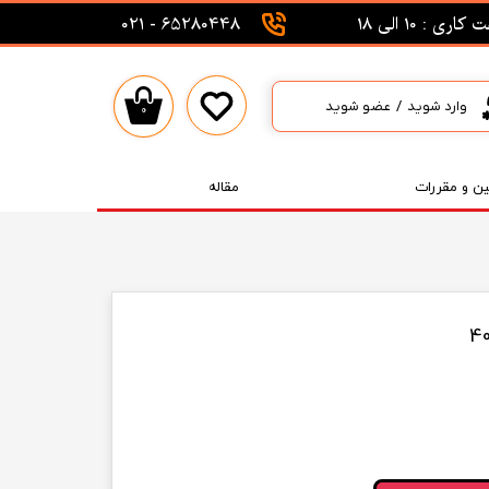
اری : 10 الی 18
65280448 - 021
وارد شوید
/
عضو شوید
۰
حساب کاربری من
تغییر گذر واژه
ین و مقررات
مقاله
سفارشات
خروج از حساب کاربری