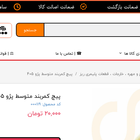
ساعت ک
ضمانت اصالت کالا
جستجو
ی کالا ها
☎ | تماس با ما
⚖ | قوان
بدنه
و مهره ، خارجات ، قطعات پلیمری ریز
پیچ کمربند متوسط پژو 405
اگزوز
پیچ کمربند متوسط پژو 405
لکتریکی
کد محصول: 000119
لاستیک
۲۰,۰۰۰ تومان
فیلتر
داخلی