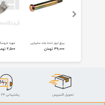
 پراید
پیچ لیور دنده بلند سایپایی
مهره خروسک
۳۹,۰۰۰ تومان
۲,۵۰۰ تومان
تحویل اکسپرس
پشتیبانی ۲۴ ساعته