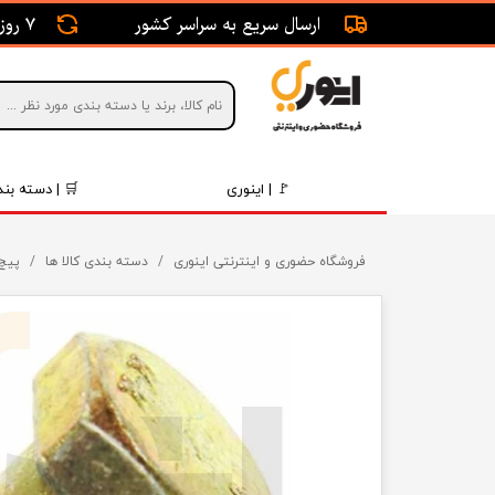
ارسال سریع به سراسر کشور
7 روز ضمانت بازگشت
🚩 | اینوری
🛒 | دسته بند
قطعات 
فروشگاه حضوری و اینترنتی اینوری
دسته بندی کالا ها
پیچ 
موتور و 
برقی و ا
رینگ و 
روغن و 
قطعات 