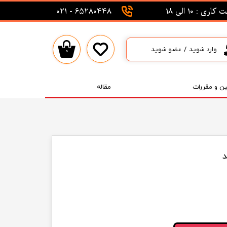
اری : 10 الی 18
65280448 - 021
وارد شوید
/
عضو شوید
۰
حساب کاربری من
تغییر گذر واژه
ین و مقررات
مقاله
سفارشات
خروج از حساب کاربری
د