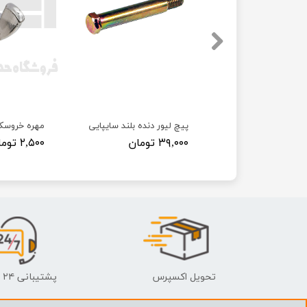
 پراید
پیچ لیور دنده بلند سایپایی
مهره خروسک
۳۹,۰۰۰ تومان
۲,۵۰۰ تومان
تحویل اکسپرس
پشتیبانی ۲۴ ساعته