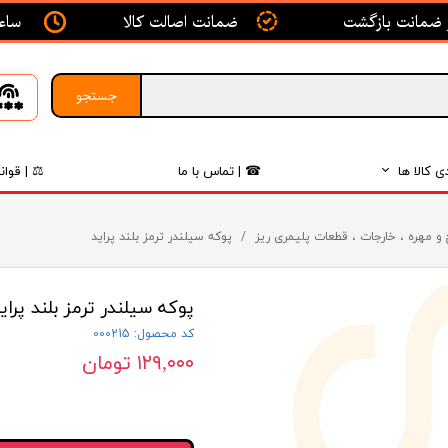
ساعت ک
ضمانت اصالت کالا
جستجو
ی کالا ها
☎ | تماس با ما
⚖ | قوان
بدنه
و مهره ، خارجات ، قطعات پلیمری ریز
پوکه سیلندر ترمز بلند پراید
اگزوز
پوکه سیلندر ترمز بلند پرای
لکتریکی
کد محصول: 000215
لاستیک
۱۲۹,۰۰۰ تومان
فیلتر
داخلی