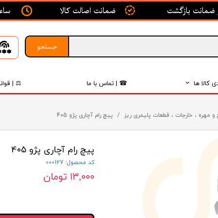
ساعت ک
ضمانت اصالت کالا
جستجو
ی کالا ها
☎ | تماس با ما
⚖ | قوان
بدنه
و مهره ، خارجات ، قطعات پلیمری ریز
پیچ رام آچاری پژو 405
اگزوز
پیچ رام آچاری پژو 405
لکتریکی
کد محصول: 000127
لاستیک
۱۳,۰۰۰ تومان
فیلتر
داخلی