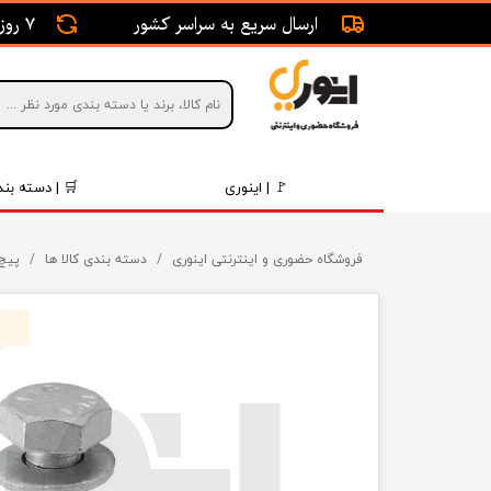
ارسال سریع به سراسر کشور
7 روز ضمانت بازگشت
🚩 | اینوری
🛒 | دسته بند
قطعات 
فروشگاه حضوری و اینترنتی اینوری
دسته بندی کالا ها
پیچ 
موتور و 
برقی و ا
رینگ و 
روغن و 
قطعات 