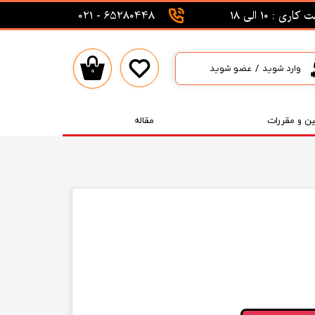
اری : 10 الی 18
65280448 - 021
وارد شوید
/
عضو شوید
۰
حساب کاربری من
تغییر گذر واژه
ین و مقررات
مقاله
سفارشات
خروج از حساب کاربری