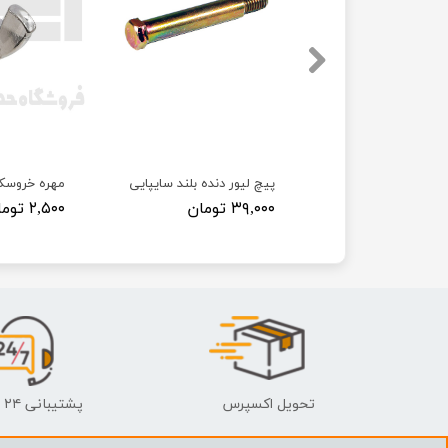
 پراید
پیچ لیور دنده بلند سایپایی
مهره خروسک
۳۹,۰۰۰ تومان
۲,۵۰۰ تومان
تحویل اکسپرس
پشتیبانی ۲۴ ساعته