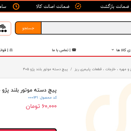
ساعت ک
ضمانت اصالت کالا
جستجو
ی کالا ها
☎ | تماس با ما
⚖ | قوان
بدنه
و مهره ، خارجات ، قطعات پلیمری ریز
پیچ دسته موتور بلند پژو ۴۰۵
اگزوز
پیچ دسته موتور بلند پژو ۴۰۵
لکتریکی
کد محصول: 000131
لاستیک
۶۰,۰۰۰ تومان
فیلتر
داخلی