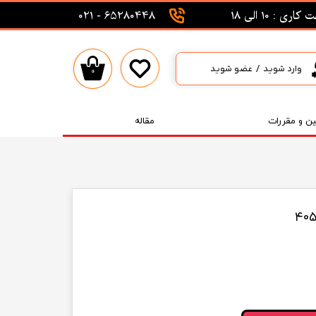
اری : 10 الی 18
65280448 - 021
وارد شوید
/
عضو شوید
۰
حساب کاربری من
تغییر گذر واژه
ین و مقررات
مقاله
سفارشات
خروج از حساب کاربری