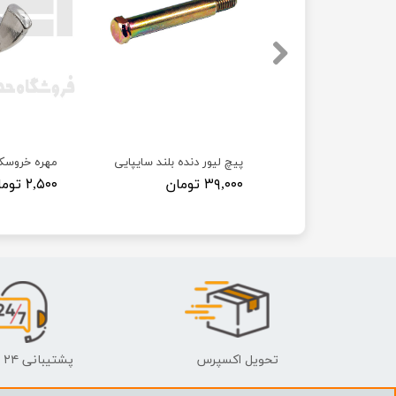
 پراید
پیچ لیور دنده بلند سایپایی
مهره خروسک
۳۹,۰۰۰ تومان
۲,۵۰۰ تومان
تحویل اکسپرس
پشتیبانی ۲۴ ساعته