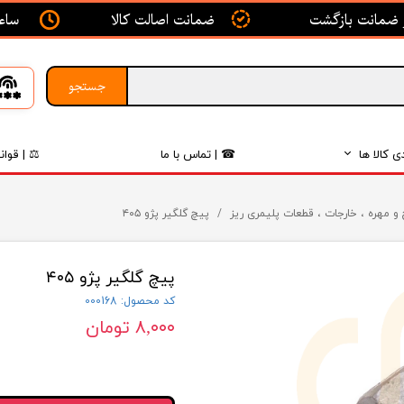
ساعت ک
ضمانت اصالت کالا
جستجو
ی کالا ها
☎ | تماس با ما
⚖ | قوان
بدنه
و مهره ، خارجات ، قطعات پلیمری ریز
پیچ گلگیر پژو ۴۰۵
اگزوز
پیچ گلگیر پژو ۴۰۵
لکتریکی
کد محصول: 000168
لاستیک
۸,۰۰۰ تومان
فیلتر
داخلی