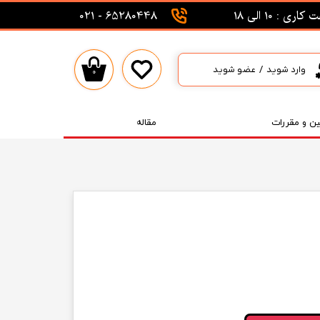
اری : 10 الی 18
65280448 - 021
وارد شوید
/
عضو شوید
۰
حساب کاربری من
تغییر گذر واژه
ین و مقررات
مقاله
سفارشات
خروج از حساب کاربری