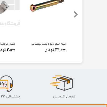
 پراید
پیچ لیور دنده بلند سایپایی
مهره خروسک
۳۹,۰۰۰ تومان
۲,۵۰۰ تومان
تحویل اکسپرس
پشتیبانی ۲۴ ساعته