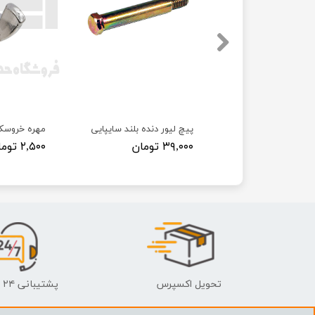
 پراید
پیچ لیور دنده بلند سایپایی
مهره خروسک
۳۹,۰۰۰ تومان
۲,۵۰۰ تومان
تحویل اکسپرس
پشتیبانی ۲۴ ساعته