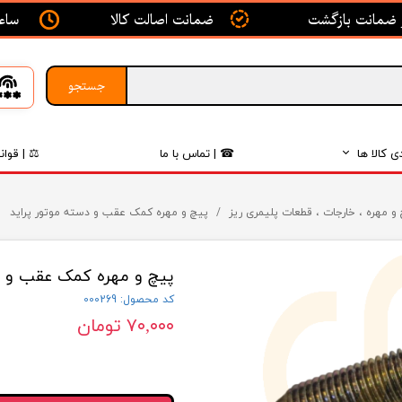
ساعت ک
ضمانت اصالت کالا
جستجو
ی کالا ها
☎ | تماس با ما
⚖ | قوان
بدنه
و مهره ، خارجات ، قطعات پلیمری ریز
پیچ و مهره کمک عقب و دسته موتور پراید
اگزوز
پیچ و مهره کمک عقب و دس
لکتریکی
کد محصول: 000269
لاستیک
۷۰,۰۰۰ تومان
فیلتر
داخلی