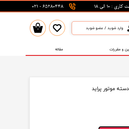
اری : 10 الی 18
65280448 - 021
وارد شوید
/
عضو شوید
۰
حساب کاربری من
تغییر گذر واژه
ین و مقررات
مقاله
سفارشات
خروج از حساب کاربری
ته موتور پراید