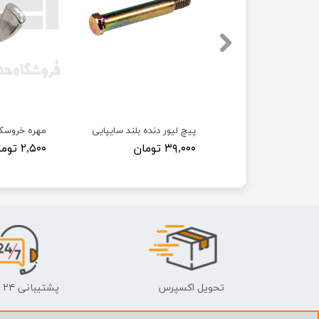
 پراید
پیچ لیور دنده بلند سایپایی
مهره خروسک
۳۹,۰۰۰ تومان
۲,۵۰۰ تومان
تحویل اکسپرس
پشتیبانی ۲۴ ساعته