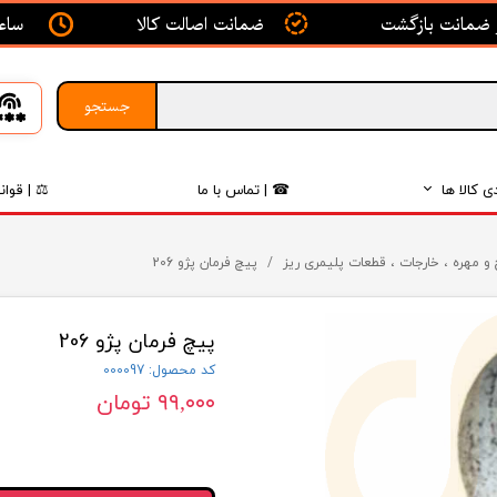
ساعت ک
ضمانت اصالت کالا
جستجو
ی کالا ها
☎ | تماس با ما
⚖ | قوان
بدنه
و مهره ، خارجات ، قطعات پلیمری ریز
پیچ فرمان پژو 206
اگزوز
پیچ فرمان پژو 206
لکتریکی
کد محصول: 000097
لاستیک
۹۹,۰۰۰ تومان
فیلتر
داخلی