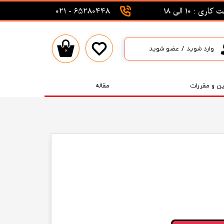
اری : 10 الی 18
65280448 - 021
وارد شوید
/
عضو شوید
۰
حساب کاربری من
تغییر گذر واژه
ین و مقررات
مقاله
سفارشات
خروج از حساب کاربری