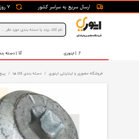
ارسال سریع به سراسر کشور
7 روز ضمانت بازگشت
🚩 | اینوری
🛒 | دسته بند
قطعات 
فروشگاه حضوری و اینترنتی اینوری
دسته بندی کالا ها
پیچ 
موتور و 
برقی و ا
رینگ و 
روغن و 
قطعات 