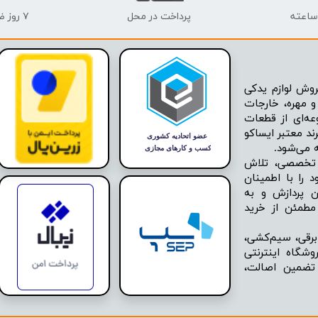
پرداخت در محل
۷ روز ضمانت بازگشت
وش لوازم یدکی
 مهره، خارجات
عه‌ای از قطعات
ند معتبر ایساکو
ه تخصصی، تلاش
 را با اطمینان
ن پردازش و به
مطمئن از خرید
برقی، سیم‌کشی،
شگاه اینترنتی
 تضمین اصالت،