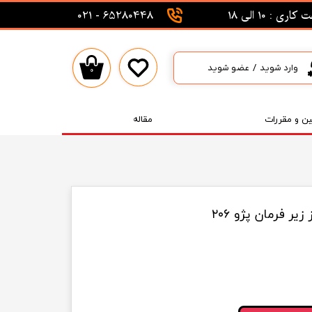
اری : 10 الی 18
65280448 - 021
وارد شوید
/
عضو شوید
۰
حساب کاربری من
تغییر گذر واژه
ین و مقررات
مقاله
سفارشات
خروج از حساب کاربری
ر فرمان پژو ۲۰۶