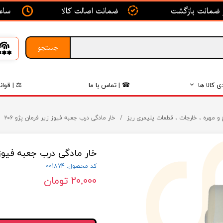
ساعت ک
ضمانت اصالت کالا
جستجو
ی کالا ها
☎ | تماس با ما
⚖ | قوان
بدنه
و مهره ، خارجات ، قطعات پلیمری ریز
خار مادگی درب جعبه فیوز زیر فرمان پژو ۲۰۶
اگزوز
خار مادگی درب جعبه فیوز زی
لکتریکی
کد محصول: 001874
لاستیک
۲۰,۰۰۰ تومان
فیلتر
داخلی