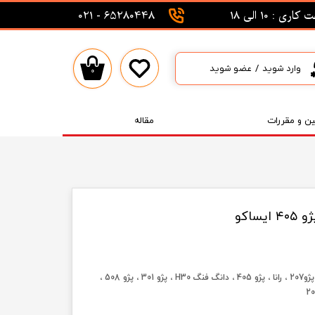
اری : 10 الی 18
65280448 - 021
وارد شوید
/
عضو شوید
۰
حساب کاربری من
تغییر گذر واژه
ین و مقررات
مقاله
سفارشات
خروج از حساب کاربری
پژو 407 ، پژو207 ، رانا ، پژو 405 ، دانگ فنگ H30 ، پژو 301 ، پژو 508 ،