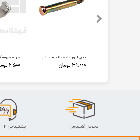
 پراید
پیچ لیور دنده بلند سایپایی
مهره خروسک
۳۹,۰۰۰ تومان
۲,۵۰۰ تومان
تحویل اکسپرس
پشتیبانی ۲۴ ساعته