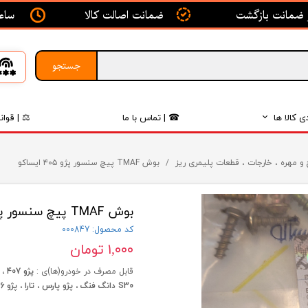
ساعت ک
ضمانت اصالت کالا
جستجو
ی کالا ها
☎ | تماس با ما
⚖ | قوان
بدنه
و مهره ، خارجات ، قطعات پلیمری ریز
بوش TMAF پیچ سنسور پژو ۴۰۵ ایساکو
اگزوز
بوش TMAF پیچ سنسور پژو ۴۰۵ ایساکو
لکتریکی
کد محصول: 000847
لاستیک
۱,۰۰۰ تومان
فیلتر
قابل مصرف در خودرو(ها)ی :
S30 دانگ فنگ ، پژو پارس ، تارا ، پژو 206
داخلی