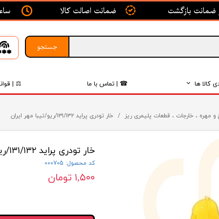
ساعت ک
ضمانت اصالت کالا
جستجو
ی کالا ها
☎ | تماس با ما
⚖ | قوان
بدنه
و مهره ، خارجات ، قطعات پلیمری ریز
خار تودری پراید ۱۳۱/۱۳۲/ریو/تیبا مهر ایران
اگزوز
خار تودری پراید ۱۳۱/۱۳۲/ریو/تیبا مهر ایران
لکتریکی
کد محصول: 000705
لاستیک
۱,۵۰۰ تومان
فیلتر
داخلی