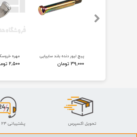
 پراید
پیچ لیور دنده بلند سایپایی
مهره خروسک
۳۹,۰۰۰ تومان
۲,۵۰۰ تومان
تحویل اکسپرس
پشتیبانی ۲۴ ساعته