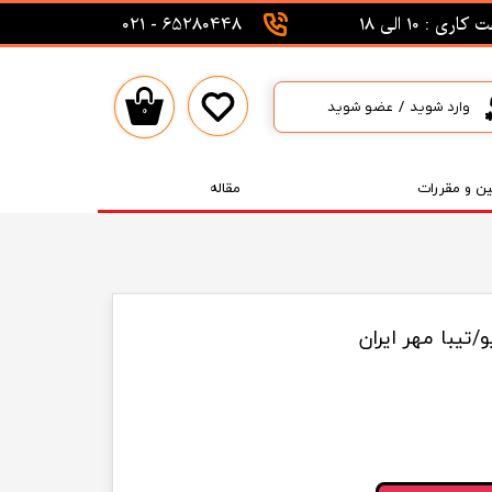
اری : 10 الی 18
65280448 - 021
وارد شوید
/
عضو شوید
۰
حساب کاربری من
تغییر گذر واژه
ین و مقررات
مقاله
سفارشات
خروج از حساب کاربری