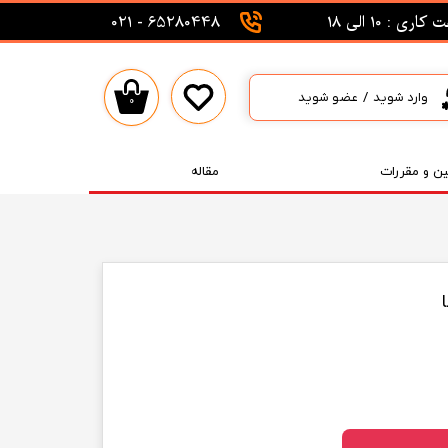
اری : 10 الی 18
65280448 - 021
وارد شوید
/
عضو شوید
۰
حساب کاربری من
تغییر گذر واژه
ین و مقررات
مقاله
سفارشات
خروج از حساب کاربری