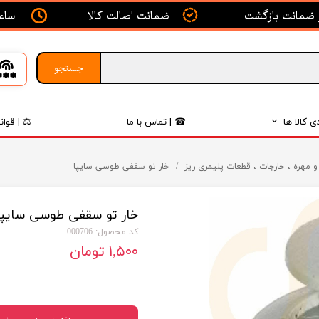
ساعت ک
ضمانت اصالت کالا
جستجو
ی کالا ها
☎ | تماس با ما
⚖ | قوان
بدنه
و مهره ، خارجات ، قطعات پلیمری ریز
خار تو سقفی طوسی سایپا
اگزوز
خار تو سقفی طوسی سایپا
لکتریکی
کد محصول: 000706
لاستیک
۱,۵۰۰ تومان
فیلتر
داخلی