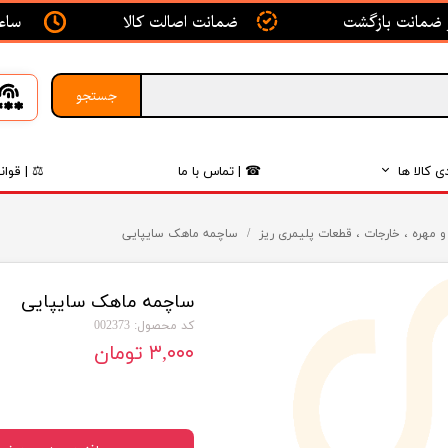
ساعت ک
ضمانت اصالت کالا
جستجو
ی کالا ها
☎ | تماس با ما
⚖ | قوان
بدنه
و مهره ، خارجات ، قطعات پلیمری ریز
ساچمه ماهک سایپایی
اگزوز
ساچمه ماهک سایپایی
لکتریکی
کد محصول: 002373
لاستیک
۳,۰۰۰ تومان
فیلتر
داخلی