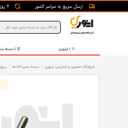
ارسال سریع به سراسر کشور
7 روز ضمانت بازگشت
🚩 | اینوری
🛒 | دسته بند
قطعات 
فروشگاه حضوری و اینترنتی اینوری
دسته بندی کالا ها
پیچ 
موتور و 
برقی و ا
رینگ و 
روغن و 
قطعات 