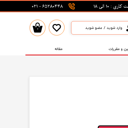
اری : 10 الی 18
65280448 - 021
وارد شوید
/
عضو شوید
۰
حساب کاربری من
تغییر گذر واژه
ین و مقررات
مقاله
سفارشات
خروج از حساب کاربری