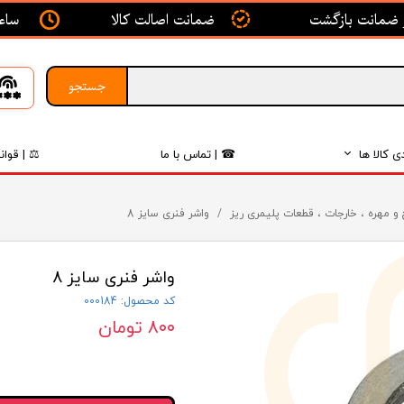
ساعت ک
ضمانت اصالت کالا
جستجو
ی کالا ها
☎ | تماس با ما
⚖ | قوان
بدنه
و مهره ، خارجات ، قطعات پلیمری ریز
واشر فنری سایز 8
اگزوز
واشر فنری سایز 8
لکتریکی
کد محصول: 000184
لاستیک
۸۰۰ تومان
فیلتر
داخلی