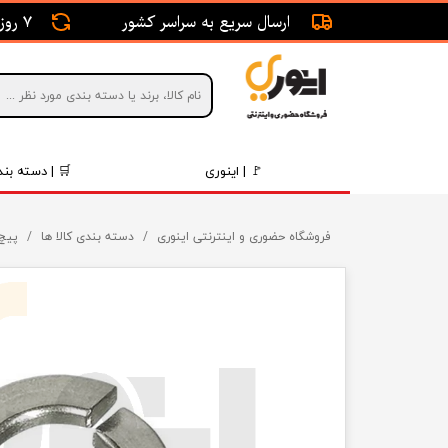
ارسال سریع به سراسر کشور
7 روز ضمانت بازگشت
🚩 | اینوری
🛒 | دسته بند
قطعات 
فروشگاه حضوری و اینترنتی اینوری
دسته بندی کالا ها
پیچ 
موتور و 
برقی و ا
رینگ و 
روغن و 
قطعات 