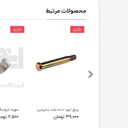
محصولات مرتبط
چسب خ
بازاری
بازاری
 پراید
پیچ لیور دنده بلند سایپایی
مهره خروسک
۳۹,۰۰۰ تومان
۲,۵۰۰ تومان