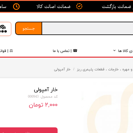
ساعت ک
ضمانت اصالت کالا
جستجو
ی کالا ها
☎ | تماس با ما
⚖ | قوان
بدنه
و مهره ، خارجات ، قطعات پلیمری ریز
خار آمپولی
اگزوز
خار آمپولی
لکتریکی
کد محصول: 000943
لاستیک
۲,۰۰۰ تومان
فیلتر
داخلی