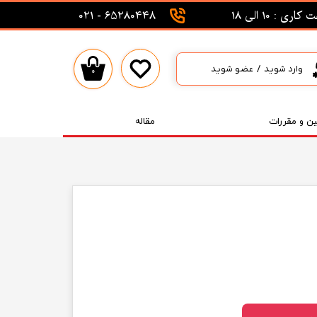
اری : 10 الی 18
65280448 - 021
وارد شوید
/
عضو شوید
۰
حساب کاربری من
تغییر گذر واژه
ین و مقررات
مقاله
سفارشات
خروج از حساب کاربری