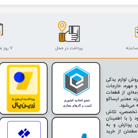
پرداخت در محل
۷ روز ضمانت بازگشت
وش لوازم یدکی
 مهره، خارجات
عه‌ای از قطعات
ند معتبر ایساکو
ه تخصصی، تلاش
 را با اطمینان
ن پردازش و به
مطمئن از خرید