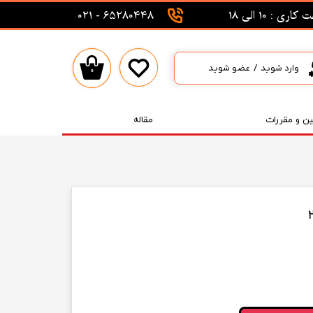
اری : 10 الی 18
65280448 - 021
وارد شوید
/
عضو شوید
۰
حساب کاربری من
تغییر گذر واژه
ین و مقررات
مقاله
سفارشات
خروج از حساب کاربری