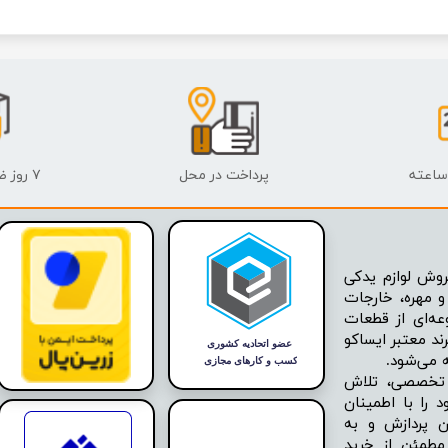
پرداخت در محل
۷ روز ضمانت بازگشت
وش لوازم یدکی
 مهره، خارجات
عه‌ای از قطعات
ند معتبر ایساکو
ه تخصصی، تلاش
 را با اطمینان
ن پردازش و به
مطمئن از خرید