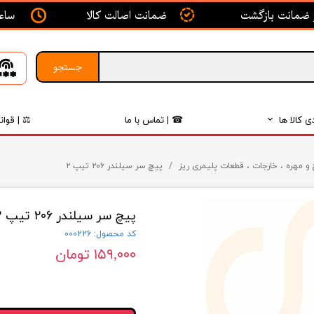
ساعت ک
ضمانت اصالت کالا
جستجو
ی کالا ها
☎ | تماس با ما
⚖ | قوان
بدنه
و مهره ، خارجات ، قطعات پلیمری ریز
پیچ سر سیلندر ۲۰۶ تیپ ۲
اگزوز
پیچ سر سیلندر ۲۰۶ تیپ ۲
لکتریکی
کد محصول: 000226
لاستیک
۱۵۹,۰۰۰ تومان
فیلتر
داخلی