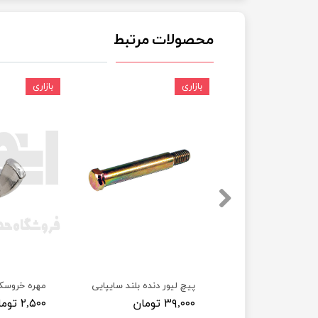
چسب خ
محصولات مرتبط
بازاری
بازاری
 پراید
پیچ لیور دنده بلند سایپایی
مهره خروسک
۳۹,۰۰۰ تومان
۲,۵۰۰ تومان