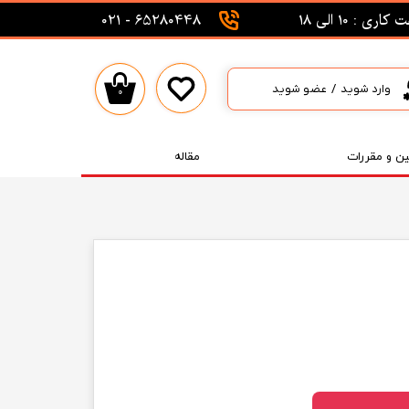
اری : 10 الی 18
65280448 - 021
وارد شوید
/
عضو شوید
۰
حساب کاربری من
تغییر گذر واژه
ین و مقررات
مقاله
سفارشات
خروج از حساب کاربری