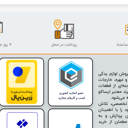
پرداخت در محل
۷ روز ضمانت بازگشت
وش لوازم یدکی
 مهره، خارجات
عه‌ای از قطعات
ند معتبر ایساکو
ه تخصصی، تلاش
 را با اطمینان
ن پردازش و به
مطمئن از خرید