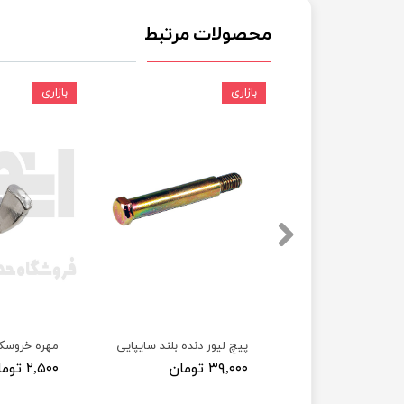
محصولات مرتبط
چسب خ
بازاری
بازاری
 پراید
پیچ لیور دنده بلند سایپایی
مهره خروسک
۳۹,۰۰۰ تومان
۲,۵۰۰ تومان