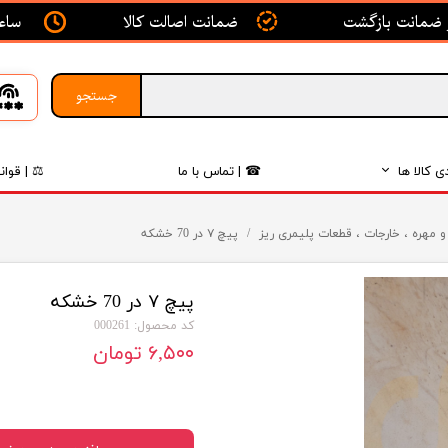
ساعت ک
ضمانت اصالت کالا
جستجو
ی کالا ها
☎ | تماس با ما
⚖ | قوان
بدنه
و مهره ، خارجات ، قطعات پلیمری ریز
پیچ ۷ در 70 خشکه
اگزوز
پیچ ۷ در 70 خشکه
لکتریکی
کد محصول: 000261
لاستیک
۶,۵۰۰ تومان
فیلتر
داخلی